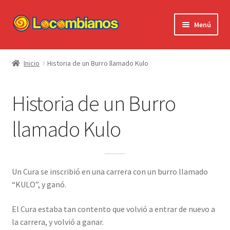
Ir
Ir
Menú
a
al
la
contenido
Expandi
Locombianos
navegación
el
Inicio
Historia de un Burro llamado Kulo
menú
Standup Shorts
hijo
Historia de un Burro
El Chuzo
llamado Kulo
Camisetas
Stickers
Un Cura se inscribió en una carrera con un burro llamado
“KULO”, y ganó.
Ayuda al Cliente
El Cura estaba tan contento que volvió a entrar de nuevo a
la carrera, y volvió a ganar.