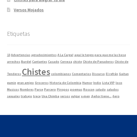
Versos Mojados
Etiquetas
13
Advertencias
agradecimientos
A La Carga!
aqui le tengo para que me las bese
arrechos
Burdel
Cantantes
Casado
Cerveza
chiste
Chiste de Panaderos
Chiste de
Chistes
Tenderos
colombianos
Comentarios
Discurso
El refrán
Gaitan
gamin
gran amigo
Groceros
Historia de Colombia
Humor
Indio
Lista VIP
loco
Musicos
Nombres
Parce
Parcero
Piropos
poemas
Roscon
saludo
saludos
sexuales
trabajo
trece
Una Chimba
versos
vulgar
x-men
¿Señor tiene...
ñero