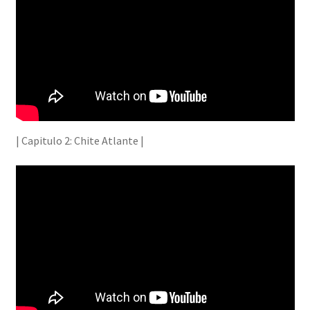
Piropos
Chistes
Standup Shorts
El Chuzo
| Capitulo 2: Chite Atlante |
Camisetas
Stickers
Ayuda al Cliente