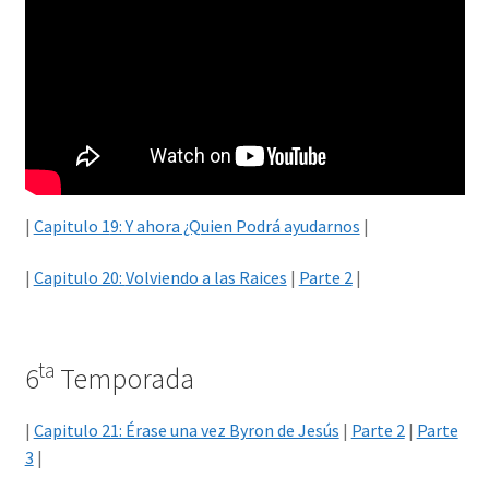
|
Capitulo 1
9: Y ahora ¿Quien Podrá ayudarnos
|
|
Capitulo 20:
Volviendo a las Raices
|
Parte 2
|
ta
6
Temporada
|
Capitulo 21: Érase una vez Byron de Jesús
|
Parte 2
|
Parte
3
|