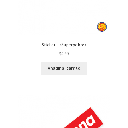
de
producto
Sticker – «Superpobre»
$
4.99
Añadir al carrito