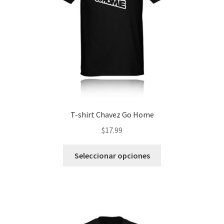
en
la
página
de
producto
T-shirt Chavez Go Home
$
17.99
Este
Seleccionar opciones
producto
tiene
múltiples
variantes.
Las