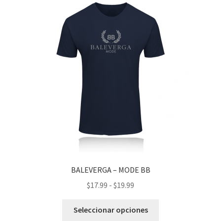
BALEVERGA – MODE BB
Rango
$
17.99
-
$
19.99
de
Este
precios:
Seleccionar opciones
producto