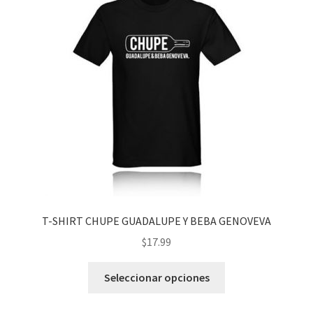
opciones
se
pueden
elegir
en
la
página
de
producto
T-SHIRT CHUPE GUADALUPE Y BEBA GENOVEVA
$
17.99
Este
Seleccionar opciones
producto
tiene