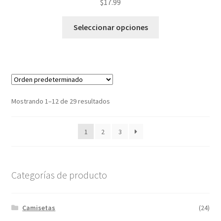
$
17.99
Este
Seleccionar opciones
producto
tiene
múltiples
variantes.
Las
opciones
Mostrando 1–12 de 29 resultados
se
pueden
1
2
3
elegir
en
la
página
Categorías de producto
de
producto
Camisetas
(24)