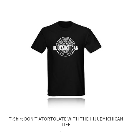
múltiples
variantes.
Las
opciones
se
pueden
elegir
en
la
página
de
producto
T-Shirt DON’T ATORTOLATE WITH THE HIJUEMICHICAN
LIFE