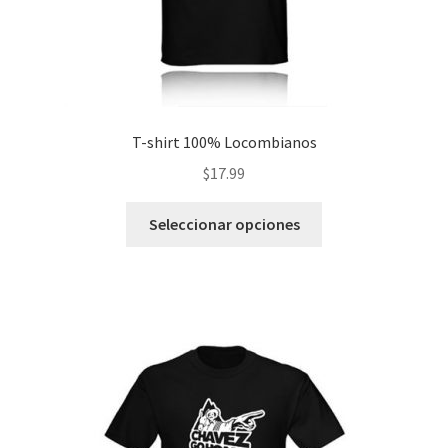
T-shirt 100% Locombianos
$
17.99
Este
Seleccionar opciones
producto
tiene
múltiples
variantes.
Las
opciones
se
pueden
elegir