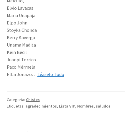
Melculo,
Elvio Lavacas
Maria Unapaja
Elpo John
Stoyka Chonda
Kerry Kaverga
Unama Madita
Kein Becil
Juanpi Torrico
Paco Mérmela
Elba Jonazo…
Léaselo Todo
Categoría:
Chistes
Etiquetas:
agradecimientos
,
Lista VIP
,
Nombres
,
saludos