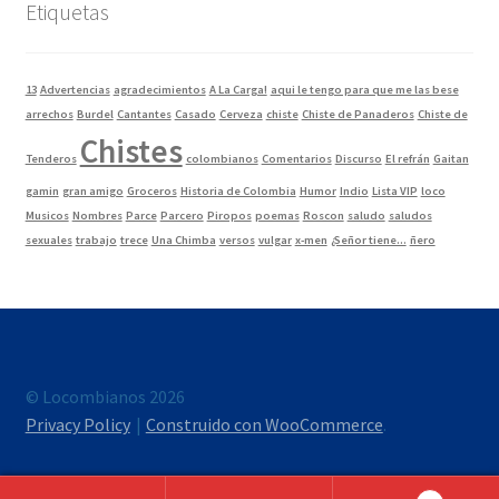
Etiquetas
13
Advertencias
agradecimientos
A La Carga!
aqui le tengo para que me las bese
arrechos
Burdel
Cantantes
Casado
Cerveza
chiste
Chiste de Panaderos
Chiste de
Chistes
Tenderos
colombianos
Comentarios
Discurso
El refrán
Gaitan
gamin
gran amigo
Groceros
Historia de Colombia
Humor
Indio
Lista VIP
loco
Musicos
Nombres
Parce
Parcero
Piropos
poemas
Roscon
saludo
saludos
sexuales
trabajo
trece
Una Chimba
versos
vulgar
x-men
¿Señor tiene...
ñero
© Locombianos 2026
Privacy Policy
Construido con WooCommerce
.