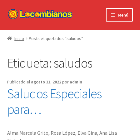
Ir
Ir
Menú
a
al
la
contenido
Expandi
Locombianos
navegación
el
Inicio
Posts etiquetados “saludos”
menú
Standup Shorts
hijo
Etiqueta:
saludos
El Chuzo
Camisetas
Publicado el
agosto 31, 2022
por
admin
Saludos Especiales
Stickers
para…
Ayuda al Cliente
Alma Marcela Grito, Rosa López, Elva Gina, Ana Lisa