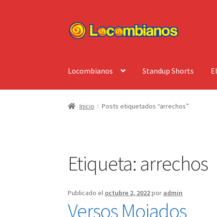
Ir
Ir
a
al
la
contenido
navegación
Locombianos
Standup Shorts
E
Inicio
Posts etiquetados “arrechos”
Etiqueta:
arrechos
Publicado el
octubre 2, 2022
por
admin
Versos Mojados