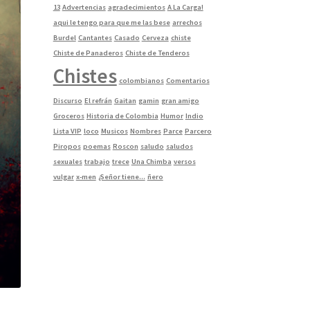
13
Advertencias
agradecimientos
A La Carga!
aqui le tengo para que me las bese
arrechos
Burdel
Cantantes
Casado
Cerveza
chiste
Chiste de Panaderos
Chiste de Tenderos
Chistes
colombianos
Comentarios
Discurso
El refrán
Gaitan
gamin
gran amigo
Groceros
Historia de Colombia
Humor
Indio
Lista VIP
loco
Musicos
Nombres
Parce
Parcero
Piropos
poemas
Roscon
saludo
saludos
sexuales
trabajo
trece
Una Chimba
versos
vulgar
x-men
¿Señor tiene...
ñero