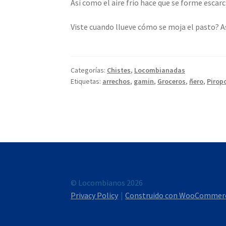
Así como el aire frío hace que se forme escar
Viste cuando llueve cómo se moja el pasto? 
Categorías:
Chistes
,
Locombianadas
Etiquetas:
arrechos
,
gamin
,
Groceros
,
ñero
,
Pirop
© Locombianos 2026
Privacy Policy
Construido con WooCommer