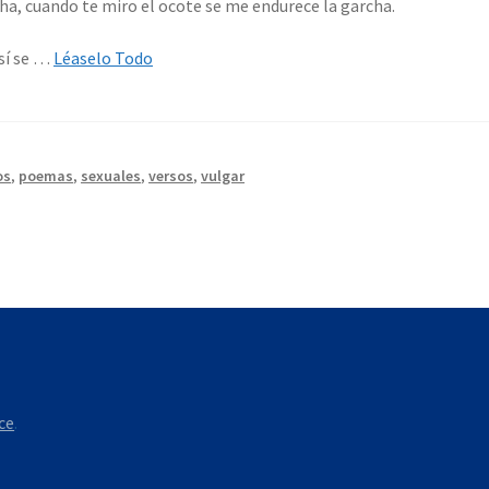
cha, cuando te miro el ocote se me endurece la garcha.
Así se …
Léaselo Todo
os
,
poemas
,
sexuales
,
versos
,
vulgar
ce
.