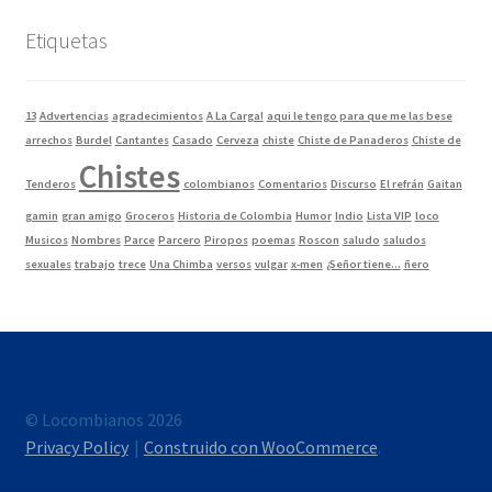
Etiquetas
13
Advertencias
agradecimientos
A La Carga!
aqui le tengo para que me las bese
arrechos
Burdel
Cantantes
Casado
Cerveza
chiste
Chiste de Panaderos
Chiste de
Chistes
Tenderos
colombianos
Comentarios
Discurso
El refrán
Gaitan
gamin
gran amigo
Groceros
Historia de Colombia
Humor
Indio
Lista VIP
loco
Musicos
Nombres
Parce
Parcero
Piropos
poemas
Roscon
saludo
saludos
sexuales
trabajo
trece
Una Chimba
versos
vulgar
x-men
¿Señor tiene...
ñero
© Locombianos 2026
Privacy Policy
Construido con WooCommerce
.