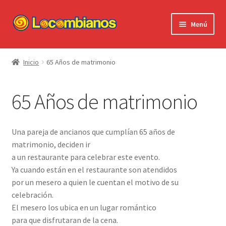
Ir
Ir
Menú
a
al
la
contenido
Expandi
Locombianos
navegación
el
Inicio
65 Años de matrimonio
menú
Standup Shorts
hijo
65 Años de matrimonio
El Chuzo
Camisetas
Una pareja de ancianos que cumplían 65 años de
matrimonio, deciden ir
Stickers
a un restaurante para celebrar este evento.
Ya cuando están en el restaurante son atendidos
Ayuda al Cliente
por un mesero a quien le cuentan el motivo de su
celebración.
El mesero los ubica en un lugar romántico
para que disfrutaran de la cena.