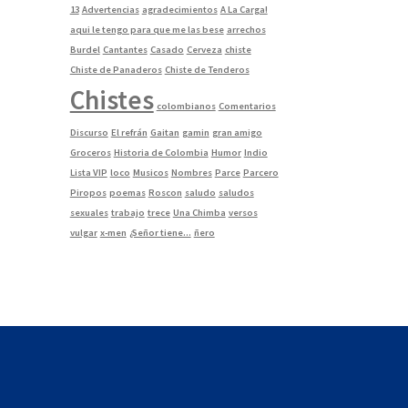
13
Advertencias
agradecimientos
A La Carga!
aqui le tengo para que me las bese
arrechos
Burdel
Cantantes
Casado
Cerveza
chiste
Chiste de Panaderos
Chiste de Tenderos
Chistes
colombianos
Comentarios
Discurso
El refrán
Gaitan
gamin
gran amigo
Groceros
Historia de Colombia
Humor
Indio
Lista VIP
loco
Musicos
Nombres
Parce
Parcero
Piropos
poemas
Roscon
saludo
saludos
sexuales
trabajo
trece
Una Chimba
versos
vulgar
x-men
¿Señor tiene...
ñero