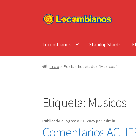
Ir
Ir
a
al
la
contenido
navegación
Locombianos
Standup Shorts
E
Inicio
Posts etiquetados “Musicos”
Etiqueta:
Musicos
Publicado el
agosto 31, 2025
por
admin
Comentarios ACHEP