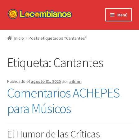
Ir
Ir
Menú
a
al
la
contenido
Expandi
Locombianos
navegación
el
Inicio
Posts etiquetados “Cantantes”
menú
Standup Shorts
hijo
Etiqueta:
Cantantes
El Chuzo
Camisetas
Publicado el
agosto 31, 2025
por
admin
Comentarios ACHEPES
Stickers
para Músicos
Ayuda al Cliente
El Humor de las Críticas