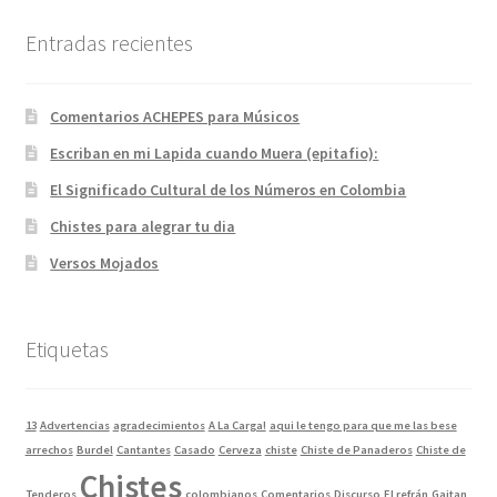
Entradas recientes
Comentarios ACHEPES para Músicos
Escriban en mi Lapida cuando Muera (epitafio):
El Significado Cultural de los Números en Colombia
Chistes para alegrar tu dia
Versos Mojados
Etiquetas
13
Advertencias
agradecimientos
A La Carga!
aqui le tengo para que me las bese
arrechos
Burdel
Cantantes
Casado
Cerveza
chiste
Chiste de Panaderos
Chiste de
Chistes
Tenderos
colombianos
Comentarios
Discurso
El refrán
Gaitan