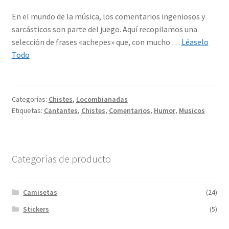
En el mundo de la música, los comentarios ingeniosos y
sarcásticos son parte del juego. Aquí recopilamos una
selección de frases «achepes» que, con mucho …
Léaselo
Todo
Categorías:
Chistes
,
Locombianadas
Etiquetas:
Cantantes
,
Chistes
,
Comentarios
,
Humor
,
Musicos
Categorías de producto
Camisetas
(24)
Stickers
(5)