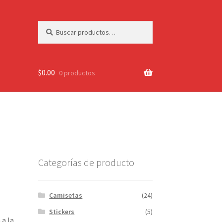
Buscar
Buscar
por:
$
0.00
0 productos
Categorías de producto
Camisetas
(24)
Stickers
(5)
 a la