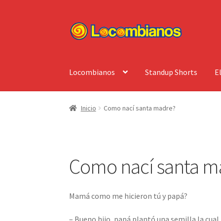
Ir
Ir
a
al
la
contenido
navegación
Locombianos
Standup Shorts
E
Inicio
Como nací santa madre?
Como nací santa m
Mamá como me hicieron tú y papá?
– Bueno hijo, papá plantó una semilla la cual 