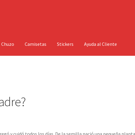
l Chuzo
Camisetas
Stickers
Ayuda al Cliente
adre?
regó y cuidó todos los días. De la semilla nació una pequeña planta