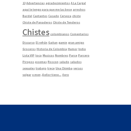
13
Advertencias
agradecimientos
A La Carga!
aqui le tengo para que me las bese
arrechos
Burdel
Cantantes
Casado
Cerveza
chiste
Chiste de Panaderos
Chiste de Tenderos
Chistes
colombianos
Comentarios
Discurso
El refrán
Gaitan
gamin
gran amigo
Groceros
Historia de Colombia
Humor
Indio
Lista VIP
loco
Musicos
Nombres
Parce
Parcero
Piropos
poemas
Roscon
saludo
saludos
sexuales
trabajo
trece
Una Chimba
versos
vulgar
x-men
¿Señor tiene...
ñero