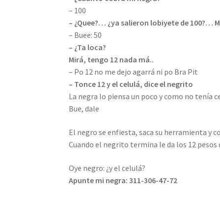
– 100
– ¿Quee?… ¿ya salieron lobiyete de 100?…
– Buee: 50
– ¿Ta loca?
Mirá, tengo 12 nada má..
– Po 12 no me dejo agarrá ni po Bra Pit
– Tonce 12 y el celulá, dice el negrito
La negra lo piensa un poco y como no tenía cel
Bue, dale
El negro se enfiesta, saca su herramienta y co
Cuando el negrito termina le da los 12 pesos q
Oye negro: ¿y el celulá?
Apunte mi negra: 311-306-47-72