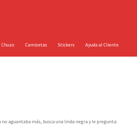
l Chuzo
Camisetas
Stickers
Ayuda al Cliente
a no aguantaba más, busca una linda negra y le pregunta: