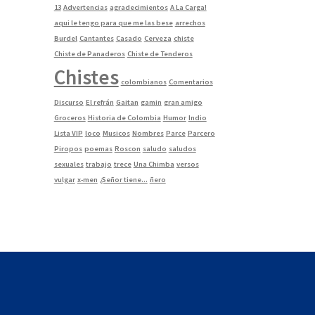
13
Advertencias
agradecimientos
A La Carga!
aqui le tengo para que me las bese
arrechos
Burdel
Cantantes
Casado
Cerveza
chiste
Chiste de Panaderos
Chiste de Tenderos
Chistes
colombianos
Comentarios
Discurso
El refrán
Gaitan
gamin
gran amigo
Groceros
Historia de Colombia
Humor
Indio
Lista VIP
loco
Musicos
Nombres
Parce
Parcero
Piropos
poemas
Roscon
saludo
saludos
sexuales
trabajo
trece
Una Chimba
versos
vulgar
x-men
¿Señor tiene...
ñero