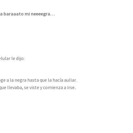
 Ma baraaato mi neeeegra…
ular le dijo:
ge a la negra hasta que la hacía aullar.
ue llevaba, se viste y comienza a irse..