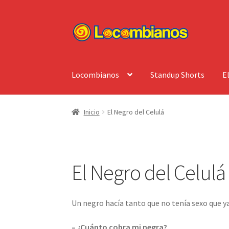
Ir
Ir
a
al
la
contenido
navegación
Locombianos
Standup Shorts
E
Inicio
El Negro del Celulá
El Negro del Celulá
Un negro hacía tanto que no tenía sexo que y
– ¿Cuánto cobra mi negra?