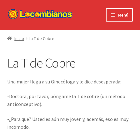
Ir
Ir
Menú
a
al
la
contenido
Expandi
Locombianos
navegación
el
Inicio
La T de Cobre
menú
Standup Shorts
hijo
La T de Cobre
El Chuzo
Camisetas
Una mujer llega a su Ginecóloga y le dice desesperada:
Stickers
-Doctora, por favor, póngame la T de cobre (un método
anticonceptivo).
Ayuda al Cliente
-¿Para que? Usted es aún muy joven y, además, eso es muy
incómodo.