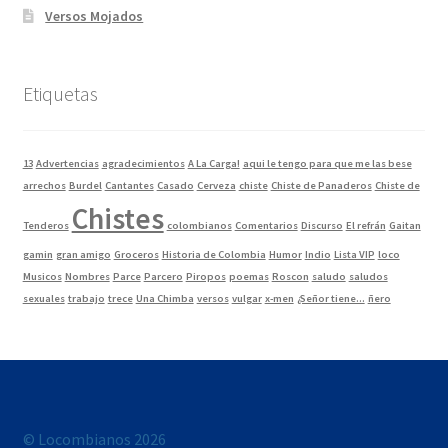
Versos Mojados
Etiquetas
13
Advertencias
agradecimientos
A La Carga!
aqui le tengo para que me las bese
arrechos
Burdel
Cantantes
Casado
Cerveza
chiste
Chiste de Panaderos
Chiste de
Chistes
Tenderos
colombianos
Comentarios
Discurso
El refrán
Gaitan
gamin
gran amigo
Groceros
Historia de Colombia
Humor
Indio
Lista VIP
loco
Musicos
Nombres
Parce
Parcero
Piropos
poemas
Roscon
saludo
saludos
sexuales
trabajo
trece
Una Chimba
versos
vulgar
x-men
¿Señor tiene...
ñero
© Locombianos 2026