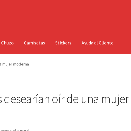
l Chuzo
Camisetas
Stickers
Ayuda al Cliente
na mujer moderna
 desearían oír de una mujer
gamos el amor!.