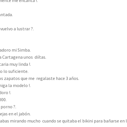
mente me encanta !.
antada.
uelvo a lustrar ?.
adoro mi Simba.
a Cartagena unos diítas.
ria muy linda !.
 lo suficiente.
os zapatos que me regalaste hace 3 años.
miga la modelo !.
oro !.
000.
 porno ?.
ejas en el jabón.
abas mirando mucho cuando se quitaba el bikini para bañarse en 