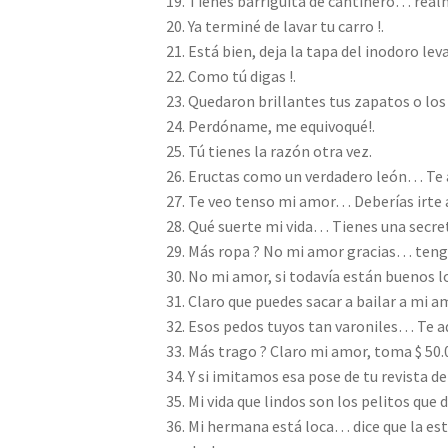
Tienes barriguita de cantinero… real
Ya terminé de lavar tu carro !.
Está bien, deja la tapa del inodoro lev
Como tú digas !.
Quedaron brillantes tus zapatos o los v
Perdóname, me equivoqué!.
Tú tienes la razón otra vez.
Eructas como un verdadero león… Te 
Te veo tenso mi amor… Deberías irte 
Qué suerte mi vida… Tienes una secreta
Más ropa ? No mi amor gracias… tengo
No mi amor, si todavía están buenos l
Claro que puedes sacar a bailar a mi a
Esos pedos tuyos tan varoniles… Te ad
Más trago ? Claro mi amor, toma $ 50.
Y si imitamos esa pose de tu revista de
Mi vida que lindos son los pelitos que d
Mi hermana está loca… dice que la est