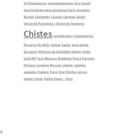
13
Advertencias
agradecimientos
A La Carga!
aqui le tengo para que me las bese
arrechos
Burdel
Cantantes
Casado
Cerveza
chiste
Chiste de Panaderos
Chiste de Tenderos
Chistes
colombianos
Comentarios
Discurso
El refrán
Gaitan
gamin
gran amigo
Groceros
Historia de Colombia
Humor
Indio
Lista VIP
loco
Musicos
Nombres
Parce
Parcero
Piropos
poemas
Roscon
saludo
saludos
sexuales
trabajo
trece
Una Chimba
versos
vulgar
x-men
¿Señor tiene...
ñero
la