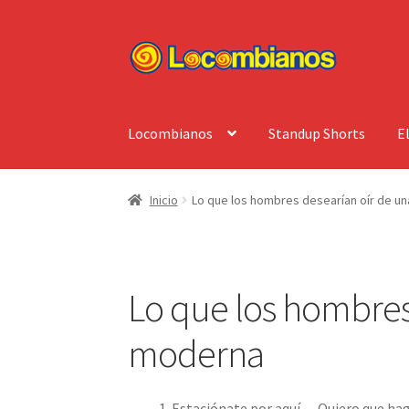
Ir
Ir
a
al
la
contenido
navegación
Locombianos
Standup Shorts
E
Inicio
Lo que los hombres desearían oír de u
Lo que los hombres
moderna
Estaciónate por aquí… Quiero que ha