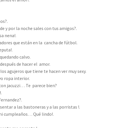
mos?.
de y por la noche sales con tus amigos?.
sa nena!.
adores que están en la cancha de fútbol.
eputa!.
 quedando calvo.
 después de hacer el amor.
 los agujeros que tiene te hacen ver muy sexy.
o ropa interior.
con jacuzzi… Te parece bien?
.
 Fernandez?.
ntar a las bastoneras y a las porristas !.
 mi cumpleaños… Qué lindo!.