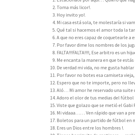
Toma más licor!.
Hoy invito yo!.
Mi casa está sola, te molestaría si va
Qué tal si hacemos el amor toda la tar
A que no eres capaz de coquetearle a e
Por favor dime los nombres de los jug
FALTA!!!FALTA!!!!, Ese arbitro es un hiju
Me encanta la manera en que te estás
De verdad mi vida, no me gusta hablar
Por favor no botes esa camiseta vieja,
Espero que no te importe, pero no llev
Aló… Mi amor he reservado una suite 
Adoro el olor de tus medias del fútbol !
Viste que golazo que se metió el Gabi
Mi vidaaa…… Ven rápido que van a prese
Boletos para un partido de fútbol en
Eres un Dios entre los hombres !.