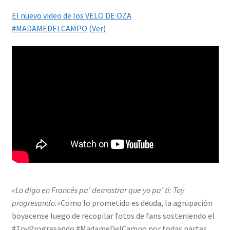
El nuevo video de los VELO DE OZA
#MADAMEDELCAMPO
(Ver)
«Lo digo en Francés pa’ demostrar que yo pa’ ti: Toy
progresando.»
Como lo prometido es deuda, la agrupación
boyacense luego de recopilar fotos de fans sosteniendo el
#ToyProgresando #MadameDelCampo por todas partes