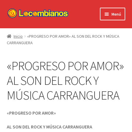
Ir
Ir
Menú
a
al
la
contenido
Expandi
Locombianos
navegación
el
Inicio
«PROGRESO POR AMOR» AL SON DEL ROCK Y MÚSICA
menú
CARRANGUERA
Standup Shorts
hijo
El Chuzo
«PROGRESO POR AMOR»
Camisetas
AL SON DEL ROCK Y
MÚSICA CARRANGUERA
Stickers
Ayuda al Cliente
«PROGRESO POR AMOR»
AL SON DEL ROCK Y MÚSICA CARRANGUERA