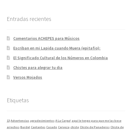
Entradas recientes
Comentarios ACHEPES para Músicos
Escriban en mi Lapida cuando Muera (epitafio):
El Significado Cultural de los Números en Colombia
Chistes para alegrar tu dia
Versos Mojados
Etiquetas
13
Advertencias
agradecimientos
A La Carga!
aqui le tengo para que me las bese
arrechos
Burdel
Cantantes
Casado
Cerveza
chiste
Chiste de Panaderos
Chiste de