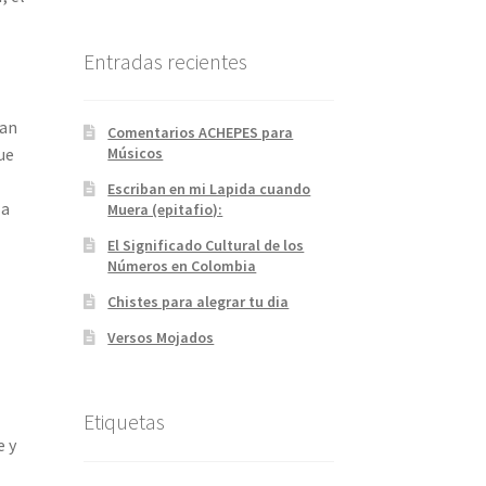
Entradas recientes
ían
Comentarios ACHEPES para
ue
Músicos
Escriban en mi Lapida cuando
la
Muera (epitafio):
El Significado Cultural de los
Números en Colombia
Chistes para alegrar tu dia
Versos Mojados
Etiquetas
e y