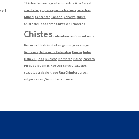
13
Advertencias
agradecimientos
A La Carga!
 el
aqui le tengo para que me las bese
arrechos
Burdel
Cantantes
Casado
Cerveza
chiste
Chiste de Panaderos
Chiste de Tenderos
Chistes
colombianos
Comentarios
Discurso
El refrán
Gaitan
gamin
gran amigo
Groceros
Historia de Colombia
Humor
Indio
Lista VIP
loco
Musicos
Nombres
Parce
Parcero
Piropos
poemas
Roscon
saludo
saludos
sexuales
trabajo
trece
Una Chimba
versos
vulgar
x-men
¿Señor tiene...
ñero