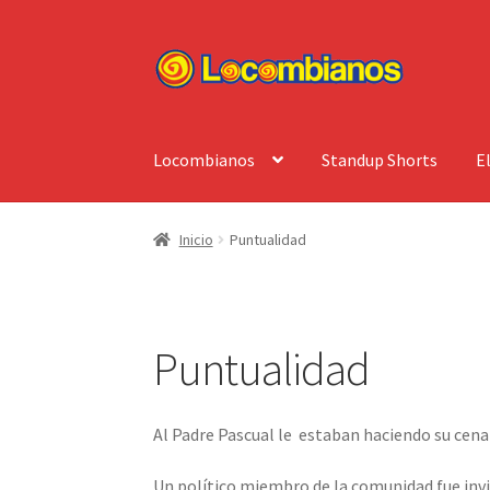
Ir
Ir
a
al
la
contenido
navegación
Locombianos
Standup Shorts
E
Inicio
Puntualidad
Puntualidad
Al Padre Pascual le estaban haciendo su cena
Un político miembro de la comunidad fue invit