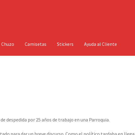
l Chuzo
Camisetas
Stickers
Ayuda al Cliente
 de despedida por 25 años de trabajo en una Parroquia.
ado para dar un breve discurso. Como el político tardaba en llegar