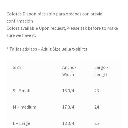
Colores Disponibles solo para ordenes con previa
confirmación
Colors available Upon request,Please ask before to make
sure we have it.
* Tallas adultos – Adult Size
Bella t-shirts
SIZE
Ancho-
Largo -
Width
Length
S – Small
16 3/4
23
M – medium
17 3/4
24
L – Large
18 3/4
25