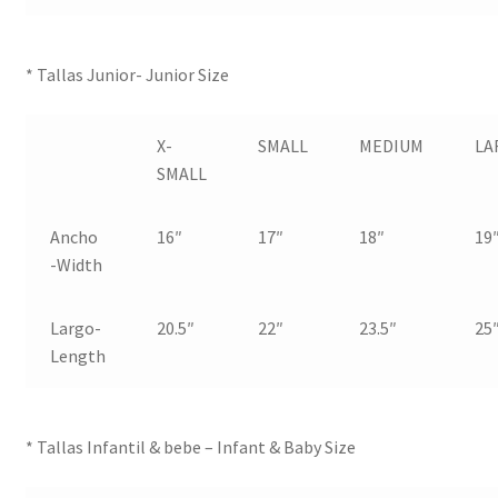
* Tallas Junior- Junior Size
X-
SMALL
MEDIUM
LA
SMALL
Ancho
16″
17″
18″
19
-Width
Largo-
20.5″
22″
23.5″
25
Length
* Tallas Infantil & bebe – Infant & Baby Size