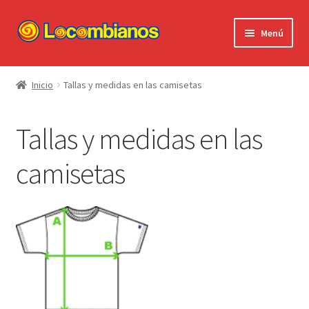
Ir
Ir
Menú
a
al
la
contenido
Expandi
Locombianos
navegación
el
Inicio
Tallas y medidas en las camisetas
menú
Standup Shorts
hijo
Tallas y medidas en las
El Chuzo
camisetas
Camisetas
Stickers
Ayuda al Cliente