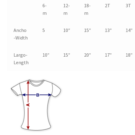
6-
12-
18-
2T
3T
m
m
m
Ancho
5
10″
15″
13″
14″
-Width
Largo-
10″
15″
20″
17″
18″
Length