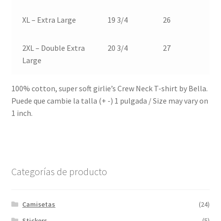
XL – Extra Large
19 3/4
26
2XL – Double Extra
20 3/4
27
Large
100% cotton, super soft girlie’s Crew Neck T-shirt by Bella.
Puede que cambie la talla (+ -) 1 pulgada / Size may vary on
1 inch.
Categorías de producto
Camisetas
(24)
Stickers
(5)