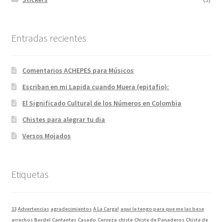
Entradas recientes
Comentarios ACHEPES para Músicos
Escriban en mi Lapida cuando Muera (epitafio):
El Significado Cultural de los Números en Colombia
Chistes para alegrar tu dia
Versos Mojados
Etiquetas
13
Advertencias
agradecimientos
A La Carga!
aqui le tengo para que me las bese
arrechos
Burdel
Cantantes
Casado
Cerveza
chiste
Chiste de Panaderos
Chiste de