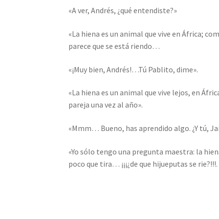
«A ver, Andrés, ¿qué entendiste?»
«La hiena es un animal que vive en África; com
parece que se está riendo…
«¡Muy bien, Andrés!…Tú Pablito, dime».
«La hiena es un animal que vive lejos, en Áfri
pareja una vez al año».
«Mmm… Bueno, has aprendido algo. ¿Y tú, Ja
«Yo sólo tengo una pregunta maestra: la hiena,
poco que tira… ¡¡¡¿de que hijueputas se rie?!!!.