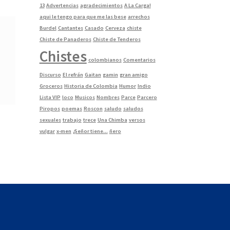
13
Advertencias
agradecimientos
A La Carga!
aqui le tengo para que me las bese
arrechos
Burdel
Cantantes
Casado
Cerveza
chiste
Chiste de Panaderos
Chiste de Tenderos
Chistes
colombianos
Comentarios
Discurso
El refrán
Gaitan
gamin
gran amigo
Groceros
Historia de Colombia
Humor
Indio
Lista VIP
loco
Musicos
Nombres
Parce
Parcero
Piropos
poemas
Roscon
saludo
saludos
sexuales
trabajo
trece
Una Chimba
versos
vulgar
x-men
¿Señor tiene...
ñero