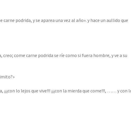
e carne podrida, y se aparea una vez al año». y hace un aullido que
ca, creo; come carne podrida se ríe como si fuera hombre, y ve a su
imito?»
 ¡¡¡con lo lejos que vive!!! ¡¡¡con la mierda que come!!!, …… y con l