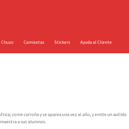
l Chuzo
Camisetas
Stickers
Ayuda al Cliente
África; come carroña y se aparea una vez al año, y emite un aullido
 maestra a sus alumnos.