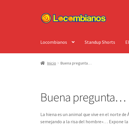
Ir
Ir
a
al
la
contenido
navegación
Locombianos
Standup Shorts
E
Inicio
Buena pregunta…
Buena pregunta…
La hiena es un animal que vive en el norte de 
semejando a la risa del hombre»… Expone la