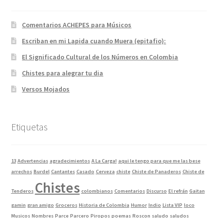
Comentarios ACHEPES para Músicos
Escriban en mi Lapida cuando Muera (epitafio):
El Significado Cultural de los Números en Colombia
Chistes para alegrar tu dia
Versos Mojados
Etiquetas
13
Advertencias
agradecimientos
A La Carga!
aqui le tengo para que me las bese
arrechos
Burdel
Cantantes
Casado
Cerveza
chiste
Chiste de Panaderos
Chiste de
Chistes
Tenderos
colombianos
Comentarios
Discurso
El refrán
Gaitan
gamin
gran amigo
Groceros
Historia de Colombia
Humor
Indio
Lista VIP
loco
Musicos
Nombres
Parce
Parcero
Piropos
poemas
Roscon
saludo
saludos