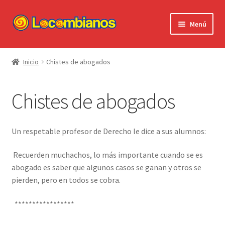
Ir
Ir
Menú
a
al
la
contenido
Expandi
Locombianos
navegación
el
Inicio
Chistes de abogados
menú
Standup Shorts
hijo
Chistes de abogados
El Chuzo
Camisetas
Un respetable profesor de Derecho le dice a sus alumnos:
Stickers
Recuerden muchachos, lo más importante cuando se es
abogado es saber que algunos casos se ganan y otros se
pierden, pero en todos se cobra.
Ayuda al Cliente
*****************