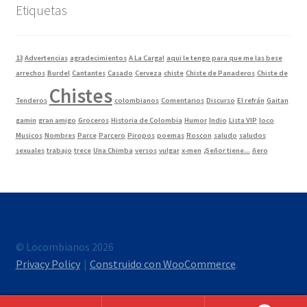
Etiquetas
13
Advertencias
agradecimientos
A La Carga!
aqui le tengo para que me las bese
arrechos
Burdel
Cantantes
Casado
Cerveza
chiste
Chiste de Panaderos
Chiste de
Chistes
Tenderos
colombianos
Comentarios
Discurso
El refrán
Gaitan
gamin
gran amigo
Groceros
Historia de Colombia
Humor
Indio
Lista VIP
loco
Musicos
Nombres
Parce
Parcero
Piropos
poemas
Roscon
saludo
saludos
sexuales
trabajo
trece
Una Chimba
versos
vulgar
x-men
¿Señor tiene...
ñero
© Locombianos 2026
Privacy Policy
Construido con WooCommerce
.