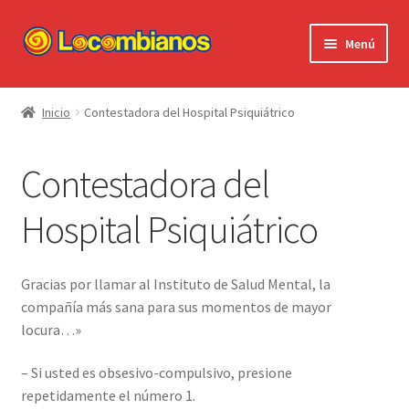
Ir
Ir
Menú
a
al
la
contenido
Expandi
Locombianos
navegación
el
Inicio
Contestadora del Hospital Psiquiátrico
menú
Standup Shorts
hijo
Contestadora del
El Chuzo
Hospital Psiquiátrico
Camisetas
Stickers
Gracias por llamar al Instituto de Salud Mental, la
compañía más sana para sus momentos de mayor
Ayuda al Cliente
locura…»
– Si usted es obsesivo-compulsivo, presione
repetidamente el número 1.