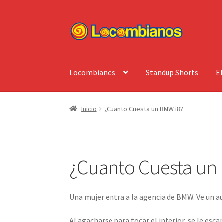
Ir
Ir
a
al
la
contenido
navegación
Locombianos
Standup Shorts
E
Inicio
¿Cuanto Cuesta un BMW i8?
¿Cuanto Cuesta un
Una mujer entra a la agencia de BMW. Ve un au
Al agacharse para tocar el interior, se le esc