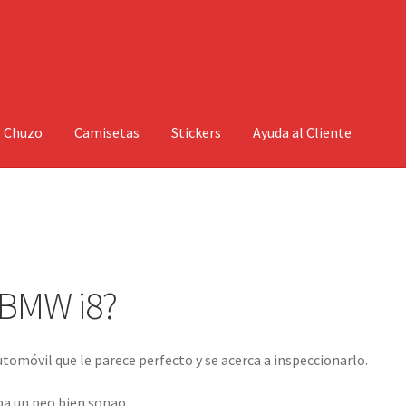
l Chuzo
Camisetas
Stickers
Ayuda al Cliente
 BMW i8?
tomóvil que le parece perfecto y se acerca a inspeccionarlo.
apa un peo bien sonao.