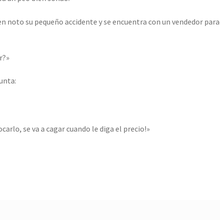
uien noto su pequeño accidente y se encuentra con un vendedor par
r?»
unta:
tocarlo, se va a cagar cuando le diga el precio!»