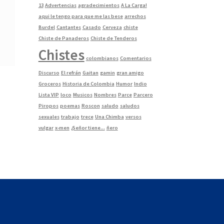
13
Advertencias
agradecimientos
A La Carga!
aqui le tengo para que me las bese
arrechos
Burdel
Cantantes
Casado
Cerveza
chiste
Chiste de Panaderos
Chiste de Tenderos
Chistes
colombianos
Comentarios
Discurso
El refrán
Gaitan
gamin
gran amigo
Groceros
Historia de Colombia
Humor
Indio
Lista VIP
loco
Musicos
Nombres
Parce
Parcero
Piropos
poemas
Roscon
saludo
saludos
sexuales
trabajo
trece
Una Chimba
versos
vulgar
x-men
¿Señor tiene...
ñero