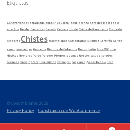
Etiquetas
13
Advertencias
agradecimientos
A La Carga!
aqui le tengo para que me las bese
arrechos
Burdel
Cantantes
Casado
Cerveza
chiste
Chiste de Panaderos
Chiste de
Chistes
Tenderos
colombianos
Comentarios
Discurso
El refrán
Gaitan
gamin
gran amigo
Groceros
Historia de Colombia
Humor
Indio
Lista VIP
loco
Musicos
Nombres
Parce
Parcero
Piropos
poemas
Roscon
saludo
saludos
sexuales
trabajo
trece
Una Chimba
versos
vulgar
x-men
¿Señor tiene...
ñero
© Locombianos 2026
Privacy Policy
Construido con WooCommerce
.