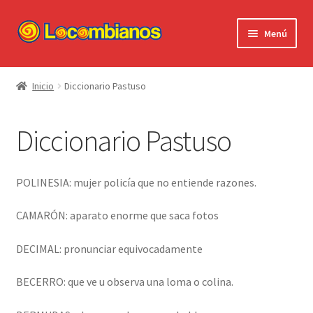
Ir
Ir
Menú
a
al
la
contenido
Expandi
Locombianos
navegación
el
Inicio
Diccionario Pastuso
menú
Standup Shorts
hijo
Diccionario Pastuso
El Chuzo
Camisetas
POLINESIA: mujer policía que no entiende razones.
Stickers
CAMARÓN: aparato enorme que saca fotos
DECIMAL: pronunciar equivocadamente
Ayuda al Cliente
BECERRO: que ve u observa una loma o colina.