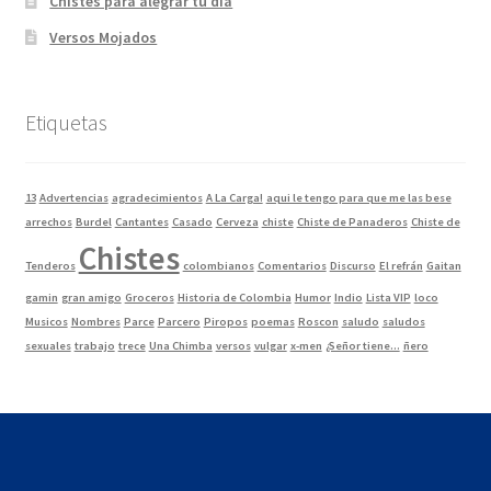
Chistes para alegrar tu dia
Versos Mojados
Etiquetas
13
Advertencias
agradecimientos
A La Carga!
aqui le tengo para que me las bese
arrechos
Burdel
Cantantes
Casado
Cerveza
chiste
Chiste de Panaderos
Chiste de
Chistes
Tenderos
colombianos
Comentarios
Discurso
El refrán
Gaitan
gamin
gran amigo
Groceros
Historia de Colombia
Humor
Indio
Lista VIP
loco
Musicos
Nombres
Parce
Parcero
Piropos
poemas
Roscon
saludo
saludos
sexuales
trabajo
trece
Una Chimba
versos
vulgar
x-men
¿Señor tiene...
ñero