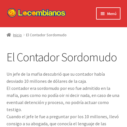
Ir
Ir
Menú
a
al
la
contenido
Expandi
Locombianos
navegación
el
Inicio
El Contador Sordomudo
menú
Standup Shorts
hijo
El Contador Sordomudo
El Chuzo
Camisetas
Un jefe de la mafia descubrió que su contador había
desviado 10 millones de dólares de la caja.
Stickers
El contador era sordomudo por eso fue admitido en la
mafia, pues como no podía oir ni decir nada, en caso de una
Ayuda al Cliente
eventual detención y proceso, no podría actuar como
testigo.
Cuando el jefe le fue a preguntar por los 10 millones, llevó
consigo a su abogada, que conocía el lenguaje de las