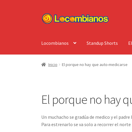
Ir
Ir
a
al
la
contenido
navegación
Locombianos
Standup Shorts
E
Inicio
El porque no hay que auto-medicarse
El porque no hay 
Un muchacho se gradúa de medico y el padre l
Para estrenarlo se va solo a recorrer el norte 