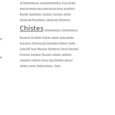
13
Advertencias
agradecimientos
A La Carga!
aqui le tengo para que me las bese
arrechos
Burdel
Cantantes
Casado
Cerveza
chiste
Chiste de Panaderos
Chiste de Tenderos
Chistes
colombianos
Comentarios
Discurso
El refrán
Gaitan
gamin
gran amigo
mo
Groceros
Historia de Colombia
Humor
Indio
Lista VIP
loco
Musicos
Nombres
Parce
Parcero
Piropos
poemas
Roscon
saludo
saludos
le
sexuales
trabajo
trece
Una Chimba
versos
vulgar
x-men
¿Señor tiene...
ñero