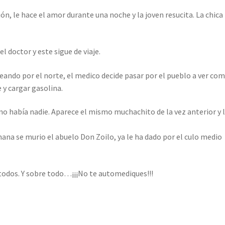
ión, le hace el amor durante una noche y la joven resucita. La chica
l doctor y este sigue de viaje.
aseando por el norte, el medico decide pasar por el pueblo a ver co
e y cargar gasolina.
 y no había nadie. Aparece el mismo muchachito de la vez anterior y 
ana se murio el abuelo Don Zoilo, ya le ha dado por el culo medio
 todos. Y sobre todo…¡¡¡No te automediques!!!