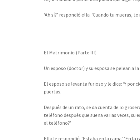
‘Ah sí?’ respondió ella. ‘Cuando tu mueras, te
El Matrimonio (Parte III)
Un esposo (doctor) y su esposa se pelean a la
El esposo se levanta furioso y le dice: ‘Y por 
puertas.
Después de un rato, se da cuenta de lo grosero 
teléfono después que suena varias veces, su e
el teléfono?’
Ella le respondió: ‘Estaba en la cama’. ‘En l