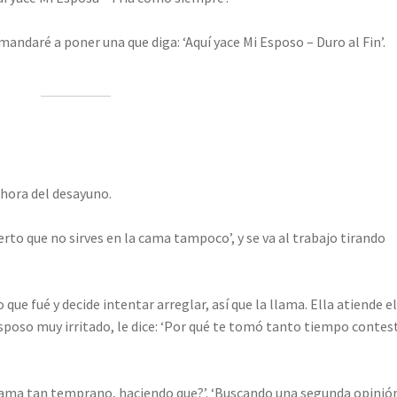
 mandaré a poner una que diga: ‘Aquí yace Mi Esposo – Duro al Fin’.
 hora del desayuno.
cierto que no sirves en la cama tampoco’, y se va al trabajo tirando
que fué y decide intentar arreglar, así que la llama. Ella atiende e
sposo muy irritado, le dice: ‘Por qué te tomó tanto tiempo contes
a cama tan temprano, haciendo que?’. ‘Buscando una segunda opinió