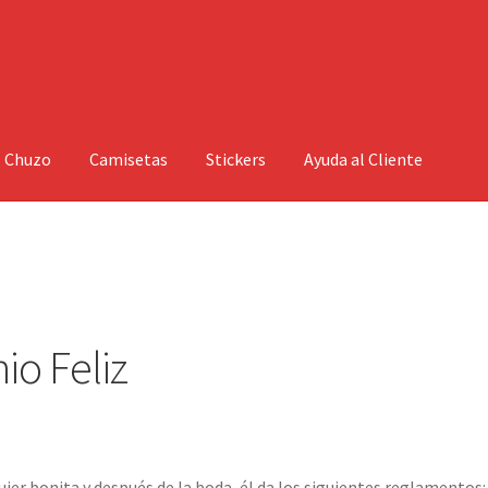
l Chuzo
Camisetas
Stickers
Ayuda al Cliente
io Feliz
jer bonita y después de la boda, él da los siguientes reglamentos: