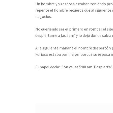
Un hombre y su esposa estaban teniendo probl
repente el hombre recuerda que al siguiente d
negocios.
No queriendo ser el primero en romper el sile
despiértame a las 5am’ y lo dejó donde sabía q
A la siguiente mañana el hombre despertó y pa
Furioso estaba por ir a ver porqué su esposa 
El papel decía: ‘Son ya las 5:00 am. Despierta.’