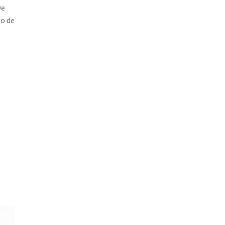
De
lo de
.
.