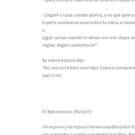
‘Llegaré a casa cuando quiera, si es que quier
Espero una buena cena sobre la mesa a menos q
a
jugar cartas cuando lo desee con mis viejos
reglas. Algún comentario?’
Su nueva esposa dijo:
‘No, eso está bien conmigo. Espero comprend
aquí o no.’
El Matrimonio (Parte II)
Un esposo y su esposa tienen una discusión fue
voy a mandar a poner una piedra que diga: ‘Aq