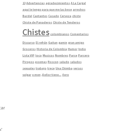
13
Advertencias
agradecimientos
A La Carga!
aqui le tengo para que me las bese
arrechos
Burdel
Cantantes
Casado
Cerveza
chiste
Chiste de Panaderos
Chiste de Tenderos
Chistes
colombianos
Comentarios
Discurso
El refrán
Gaitan
gamin
gran amigo
Groceros
Historia de Colombia
Humor
Indio
Lista VIP
loco
Musicos
Nombres
Parce
Parcero
Piropos
poemas
Roscon
saludo
saludos
sexuales
trabajo
trece
Una Chimba
versos
vulgar
x-men
¿Señor tiene...
ñero
l
tar
n’