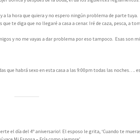
o y a la hora que quiera y no espero ningún problema de parte tuya.
ue te diga que no llegaré a casa a cenar. Iré de caza, pesca, a to
 amigos y no me vayas a dar problema por eso tampoco. Esas son m
as que habrá sexo en esta casa a las 9:00pm todas las noches…. e
rte el día del 4º aniversario!. El esposo le grita, ‘Cuando te mueras
uí yace Mi Esposa – Fría como siempre’.