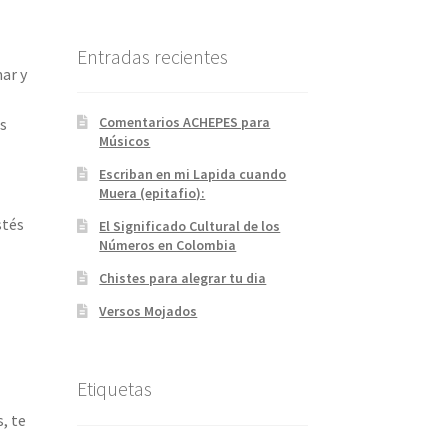
Entradas recientes
mar y
Comentarios ACHEPES para
is
Músicos
Escriban en mi Lapida cuando
Muera (epitafio):
stés
El Significado Cultural de los
Números en Colombia
Chistes para alegrar tu dia
Versos Mojados
Etiquetas
, te