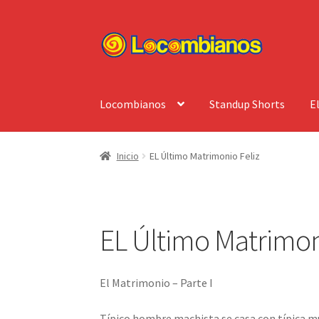
Ir
Ir
a
al
la
contenido
navegación
Locombianos
Standup Shorts
E
Inicio
EL Último Matrimonio Feliz
EL Último Matrimon
El Matrimonio – Parte I
Típico hombre machista se casa con típica mu