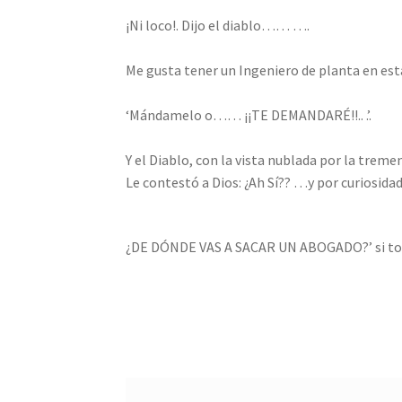
¡Ni loco!. Dijo el diablo…… ….
Me gusta tener un Ingeniero de planta en esta
‘Mándamelo o…… ¡¡TE DEMANDARÉ!!.. .’.
Y el Diablo, con la vista nublada por la treme
Le contestó a Dios: ¿Ah Sí?? …y por curiosidad.
¿DE DÓNDE VAS A SACAR UN ABOGADO?’ si tod