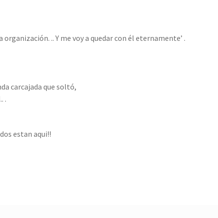
 organización. .. Y me voy a quedar con él eternamente’ .
nda carcajada que soltó,
. .
os estan aqui!!