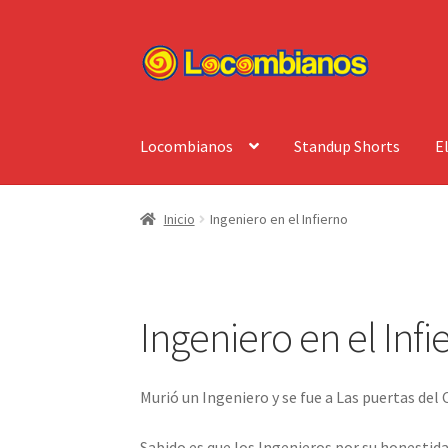
Ir
Ir
a
al
la
contenido
navegación
Locombianos
Standup Shorts
E
Inicio
Ingeniero en el Infierno
Ingeniero en el Infi
Murió un Ingeniero y se fue a Las puertas del 
Sabido es que los Ingenieros por su honestida