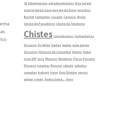
13
Advertencias
agradecimientos
A La Carga!
aqui le tengo para que me las bese
arrechos
Burdel
Cantantes
Casado
Cerveza
chiste
stema
Chiste de Panaderos
Chiste de Tenderos
Chistes
cas
colombianos
Comentarios
rico
Discurso
El refrán
Gaitan
gamin
gran amigo
Groceros
Historia de Colombia
Humor
Indio
Lista VIP
loco
Musicos
Nombres
Parce
Parcero
Piropos
poemas
Roscon
saludo
saludos
sexuales
trabajo
trece
Una Chimba
versos
vulgar
x-men
¿Señor tiene...
ñero