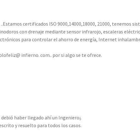
’
….Estamos certificados ISO 9000,14000,18000, 21000, tenemos si
inodoros con drenaje mediante sensor infrarojo, escaleras eléctri
ctrónicos para controlar el ahorro de energía, Internet inhalamb
lofeliz@ infierno. com.. por si algo se te ofrece.
debió haber llegado ahí un Ingeniero¡.
escrito y resuelto para todos los casos.