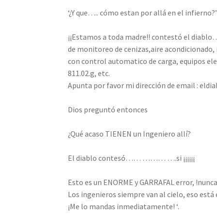
‘¿Y que….. cómo estan por allá en el infierno?
¡¡Estamos a toda madre!! contestó el diablo
de monitoreo de cenizas,aire acondicionado, 
con control automatico de carga, equipos ele
811.02.g, etc.
Apunta por favor mi dirección de email : eldiab
Dios preguntó entonces
¿Qué acaso TIENEN un Ingeniero allí?
El diablo contesó…… ……… ….si ¡¡¡¡¡¡
Esto es un ENORME y GARRAFAL error, !nunca 
Los ingenieros siempre van al cielo, eso está 
¡Me lo mandas inmediatamente! ‘.