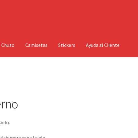
l Chuzo
Camisetas
Stickers
Ayuda al Cliente
erno
Cielo.
d siempre van al cielo.