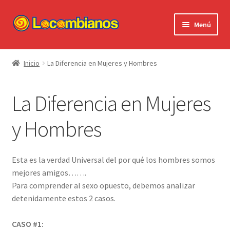
Ir
Ir
Menú
a
al
la
contenido
Expandi
Locombianos
navegación
el
Inicio
La Diferencia en Mujeres y Hombres
menú
Standup Shorts
hijo
La Diferencia en Mujeres
El Chuzo
y Hombres
Camisetas
Stickers
Esta es la verdad Universal del por qué los hombres somos
mejores amigos…….
Ayuda al Cliente
Para comprender al sexo opuesto, debemos analizar
detenidamente estos 2 casos.
CASO #1: