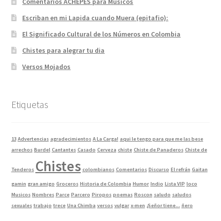
Comentarios ACHEPES para Músicos
Escriban en mi Lapida cuando Muera (epitafio):
El Significado Cultural de los Números en Colombia
Chistes para alegrar tu dia
Versos Mojados
Etiquetas
13
Advertencias
agradecimientos
A La Carga!
aqui le tengo para que me las bese
arrechos
Burdel
Cantantes
Casado
Cerveza
chiste
Chiste de Panaderos
Chiste de
Chistes
Tenderos
colombianos
Comentarios
Discurso
El refrán
Gaitan
gamin
gran amigo
Groceros
Historia de Colombia
Humor
Indio
Lista VIP
loco
Musicos
Nombres
Parce
Parcero
Piropos
poemas
Roscon
saludo
saludos
sexuales
trabajo
trece
Una Chimba
versos
vulgar
x-men
¿Señor tiene...
ñero