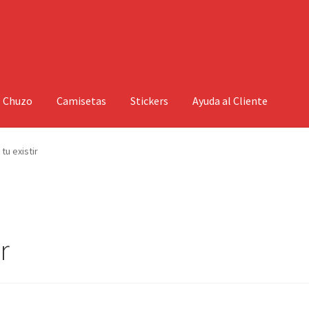
l Chuzo
Camisetas
Stickers
Ayuda al Cliente
tu existir
r