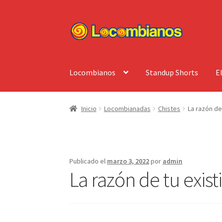
Ir
Ir
a
al
la
contenido
navegación
Locombianos
Standup Shorts
E
Inicio
Locombianadas
Chistes
La razón de 
Publicado el
marzo 3, 2022
por
admin
La razón de tu existi