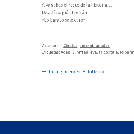
Y, ya sabes el resto de la historia….
De allí surgió el refrán
«Lo barato sale caro».
Categorías:
Chistes
,
Locombianadas
Etiquetas:
Adan
,
El refrán
,
eva
,
la costilla
,
lo bara
Navegación
Anterior:
Un Ingeniero En El Infierno
de
entradas