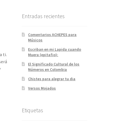
Entradas recientes
Comentarios ACHEPES para
Músicos
Escriban en mi Lapida cuando
 ti.
Muera (epitafio):
será
El Significado Cultural de los
y
Números en Colombia
Chistes para alegrar tu dia
Versos Mojados
Etiquetas