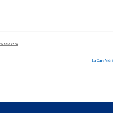
to sale caro
Siguiente:
La Care Vidr