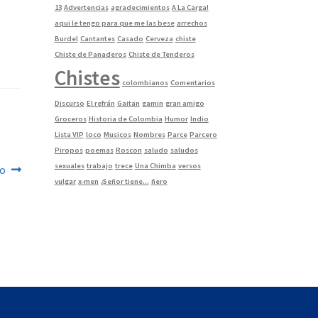
13
Advertencias
agradecimientos
A La Carga!
aqui le tengo para que me las bese
arrechos
Burdel
Cantantes
Casado
Cerveza
chiste
Chiste de Panaderos
Chiste de Tenderos
Chistes
colombianos
Comentarios
Discurso
El refrán
Gaitan
gamin
gran amigo
Groceros
Historia de Colombia
Humor
Indio
Lista VIP
loco
Musicos
Nombres
Parce
Parcero
Piropos
poemas
Roscon
saludo
saludos
sexuales
trabajo
trece
Una Chimba
versos
io
vulgar
x-men
¿Señor tiene...
ñero