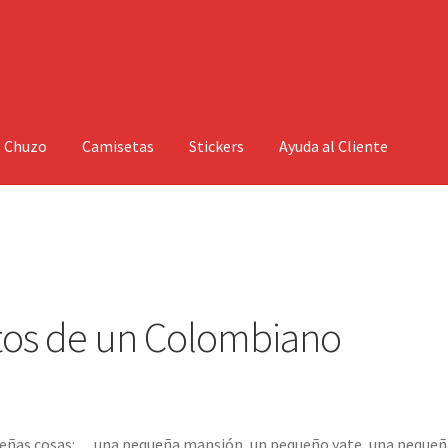
l Chuzo
Camisetas
Stickers
Ayuda al Cliente
o
os de un Colombiano
equeñas cosas:… una pequeña mansión, un pequeño yate, una pequeñ