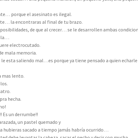
te… porque el asesinato es ilegal.
te… la encontraras al final de tu brazo.
 posibilidades, de que al crecer… se le desarrollen ambas condicion
uila…
uere electrocutado.
 de mala memoria.
o le esta saliendo mal…es porque ya tiene pensado a quien echarle
a mas lento.
los.
atro.
mpra hecha.
mo!
! Es un derrumbe!!
arazada, un pastel quemado y
la hubieras sacado a tiempo jamás habría ocurrido…
sted debe levantar la cabeza, sacar el pecho y decir con mucha