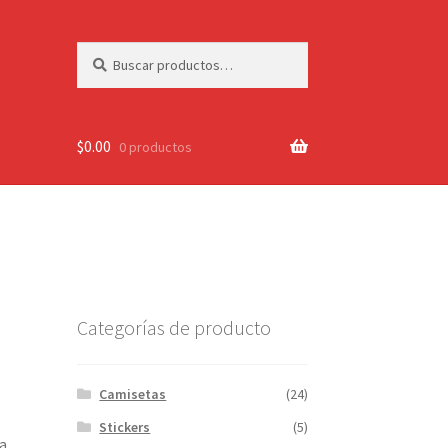
Buscar
Buscar
por:
$
0.00
0 productos
Categorías de producto
Camisetas
(24)
Stickers
(5)
a