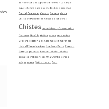
13
Advertencias
agradecimientos
A La Carga!
aqui le tengo para que me las bese
arrechos
ndes
Burdel
Cantantes
Casado
Cerveza
chiste
Chiste de Panaderos
Chiste de Tenderos
Chistes
colombianos
Comentarios
Discurso
El refrán
Gaitan
gamin
gran amigo
Groceros
Historia de Colombia
Humor
Indio
Lista VIP
loco
Musicos
Nombres
Parce
Parcero
Piropos
poemas
Roscon
saludo
saludos
sexuales
trabajo
trece
Una Chimba
versos
vulgar
x-men
¿Señor tiene...
ñero