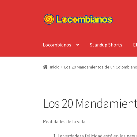
Ir
Ir
a
al
la
contenido
navegación
Locombianos
Standup Shorts
E
Inicio
Los 20 Mandamientos de un Colombian
Los 20 Mandamient
Realidades de la vida…
La verdadera felicidad está en las p