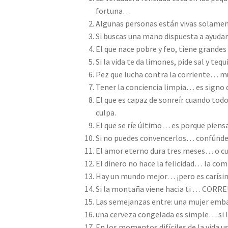
fortuna…
Algunas personas están vivas solamen
Si buscas una mano dispuesta a ayudar
El que nace pobre y feo, tiene grandes
Si la vida te da limones, pide sal y teq
Pez que lucha contra la corriente… m
Tener la conciencia limpia… es signo
El que es capaz de sonreír cuando tod
culpa.
El que se ríe último… es porque piens
Si no puedes convencerlos… confúnde
El amor eterno dura tres meses… o cu
El dinero no hace la felicidad… la co
Hay un mundo mejor… ¡pero es carísi
Si la montaña viene hacia ti … CORRE!
Las semejanzas entre: una mujer emb
una cerveza congelada es simple… si 
En los momentos difíciles de la vida u