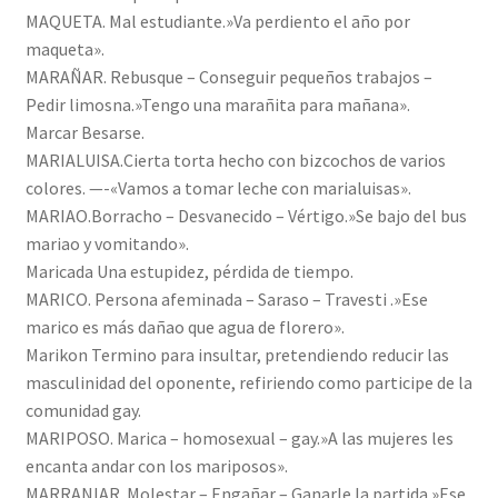
MAQUETA. Mal estudiante.»Va perdiento el año por
maqueta».
MARAÑAR. Rebusque – Conseguir pequeños trabajos –
Pedir limosna.»Tengo una marañita para mañana».
Marcar Besarse.
MARIALUISA.Cierta torta hecho con bizcochos de varios
colores. —-«Vamos a tomar leche con marialuisas».
MARIAO.Borracho – Desvanecido – Vértigo.»Se bajo del bus
mariao y vomitando».
Maricada Una estupidez, pérdida de tiempo.
MARICO. Persona afeminada – Saraso – Travesti .»Ese
marico es más dañao que agua de florero».
Marikon Termino para insultar, pretendiendo reducir las
masculinidad del oponente, refiriendo como participe de la
comunidad gay.
MARIPOSO. Marica – homosexual – gay.»A las mujeres les
encanta andar con los mariposos».
MARRANIAR. Molestar – Engañar – Ganarle la partida.»Ese