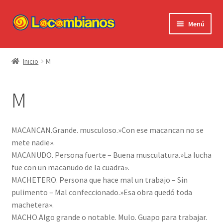
Ir
Ir
Menú
a
al
la
contenido
Expandi
Locombianos
navegación
el
Inicio
M
menú
Standup Shorts
hijo
M
El Chuzo
Camisetas
MACANCAN.Grande. musculoso.»Con ese macancan no se
mete nadie».
Stickers
MACANUDO. Persona fuerte – Buena musculatura.»La lucha
fue con un macanudo de la cuadra».
Ayuda al Cliente
MACHETERO. Persona que hace mal un trabajo – Sin
pulimento – Mal confeccionado.»Esa obra quedó toda
machetera».
MACHO.Algo grande o notable. Mulo. Guapo para trabajar.