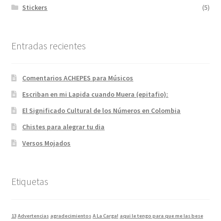
Stickers
(5)
Entradas recientes
Comentarios ACHEPES para Músicos
Escriban en mi Lapida cuando Muera (epitafio):
El Significado Cultural de los Números en Colombia
Chistes para alegrar tu dia
Versos Mojados
Etiquetas
13
Advertencias
agradecimientos
A La Carga!
aqui le tengo para que me las bese