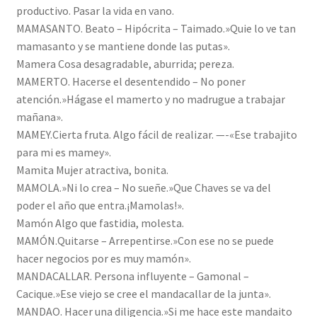
productivo. Pasar la vida en vano.
MAMASANTO. Beato – Hipócrita – Taimado.»Quie lo ve tan
mamasanto y se mantiene donde las putas».
Mamera Cosa desagradable, aburrida; pereza.
MAMERTO. Hacerse el desentendido – No poner
atención.»Hágase el mamerto y no madrugue a trabajar
mañana».
MAMEY.Cierta fruta. Algo fácil de realizar. —-«Ese trabajito
para mi es mamey».
Mamita Mujer atractiva, bonita.
MAMOLA.»Ni lo crea – No sueñe.»Que Chaves se va del
poder el año que entra.¡Mamolas!».
Mamón Algo que fastidia, molesta.
MAMÓN.Quitarse – Arrepentirse.»Con ese no se puede
hacer negocios por es muy mamón».
MANDACALLAR. Persona influyente – Gamonal –
Cacique.»Ese viejo se cree el mandacallar de la junta».
MANDAO. Hacer una diligencia.»Si me hace este mandaito