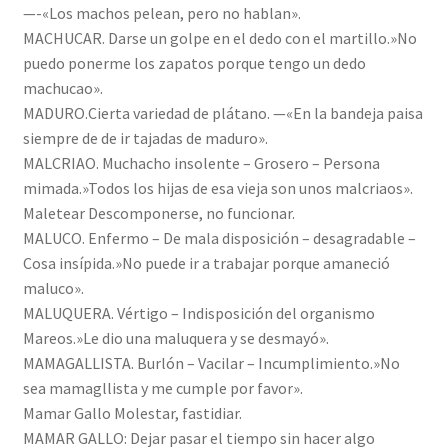
—-«Los machos pelean, pero no hablan».
MACHUCAR. Darse un golpe en el dedo con el martillo.»No
puedo ponerme los zapatos porque tengo un dedo
machucao».
MADURO.Cierta variedad de plátano. —«En la bandeja paisa
siempre de de ir tajadas de maduro».
MALCRIAO. Muchacho insolente – Grosero – Persona
mimada.»Todos los hijas de esa vieja son unos malcriaos».
Maletear Descomponerse, no funcionar.
MALUCO. Enfermo – De mala disposición – desagradable –
Cosa insípida.»No puede ir a trabajar porque amaneció
maluco».
MALUQUERA. Vértigo – Indisposición del organismo
Mareos.»Le dio una maluquera y se desmayó».
MAMAGALLISTA. Burlón – Vacilar – Incumplimiento.»No
sea mamagllista y me cumple por favor».
Mamar Gallo Molestar, fastidiar.
MAMAR GALLO: Dejar pasar el tiempo sin hacer algo