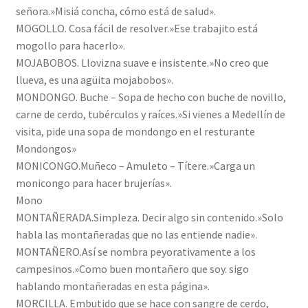
señora.»Misiá concha, cómo está de salud».
MOGOLLO. Cosa fácil de resolver.»Ese trabajito está
mogollo para hacerlo».
MOJABOBOS. Llovizna suave e insistente.»No creo que
llueva, es una agüita mojabobos».
MONDONGO. Buche – Sopa de hecho con buche de novillo,
carne de cerdo, tubérculos y raíces.»Si vienes a Medellín de
visita, pide una sopa de mondongo en el resturante
Mondongos»
MONICONGO.Muñeco – Amuleto – Títere.»Carga un
monicongo para hacer brujerías».
Mono
MONTAÑERADA.Simpleza. Decir algo sin contenido.»Solo
habla las montañeradas que no las entiende nadie».
MONTAÑERO.Así se nombra peyorativamente a los
campesinos.»Como buen montañero que soy. sigo
hablando montañeradas en esta página».
MORCILLA. Embutido que se hace con sangre de cerdo,