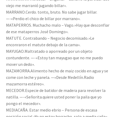
viejo me marranió jugando billar».
MARRANO.Cerdo. tonto, bruto. No sabe jugar billar.
—-«Perdio el chico de billar por marrano».
MATAPERROS. Muchacho malo – Vago.»Hay que desconfiar
de ese mataperros José Domingo».
MATUTE. Contrabando – Negocio decomisado.»Le
enconraron el matute debajo de la cama».
MAYUGAO.Maltratado o aporreado por un objeto
contundente. —-«Estoy tan mayugao que no me puedo
mover un dedo».
MAZAMORRA.Alimento hecho de maiz cocido en agua y se
come con leche y panela. —«Desde Medellín.Radio
mazamorra estéreo».
MECEDOR.Especie de batidor de madera para revolver la
natilla. —-«Señorita.quiere usted poner la paila que yo
pongo el mecedor».
MEDIACAÑA. Estar medio ebrio – Persona de escasa
posición social.»Yo no estoy borracho, solo a media caña».