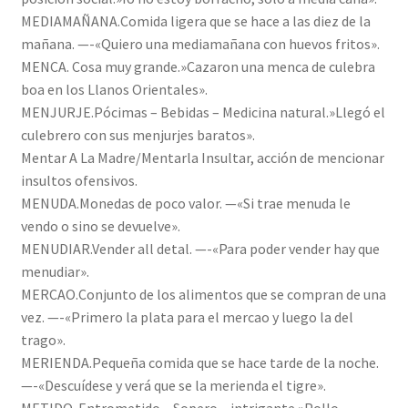
MEDIAMAÑANA.Comida ligera que se hace a las diez de la
mañana. —-«Quiero una mediamañana con huevos fritos».
MENCA. Cosa muy grande.»Cazaron una menca de culebra
boa en los Llanos Orientales».
MENJURJE.Pócimas – Bebidas – Medicina natural.»Llegó el
culebrero con sus menjurjes baratos».
Mentar A La Madre/Mentarla Insultar, acción de mencionar
insultos ofensivos.
MENUDA.Monedas de poco valor. —«Si trae menuda le
vendo o sino se devuelve».
MENUDIAR.Vender all detal. —-«Para poder vender hay que
menudiar».
MERCAO.Conjunto de los alimentos que se compran de una
vez. —-«Primero la plata para el mercao y luego la del
trago».
MERIENDA.Pequeña comida que se hace tarde de la noche.
—-«Descuídese y verá que se la merienda el tigre».
METIDO. Entrometido – Sopero – intrigante.»Pollo