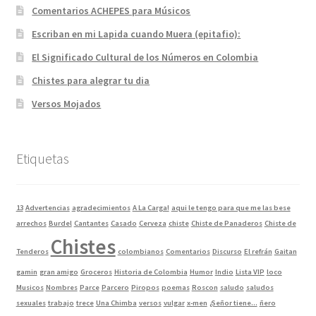
Comentarios ACHEPES para Músicos
Escriban en mi Lapida cuando Muera (epitafio):
El Significado Cultural de los Números en Colombia
Chistes para alegrar tu dia
Versos Mojados
Etiquetas
13
Advertencias
agradecimientos
A La Carga!
aqui le tengo para que me las bese
arrechos
Burdel
Cantantes
Casado
Cerveza
chiste
Chiste de Panaderos
Chiste de
Chistes
Tenderos
colombianos
Comentarios
Discurso
El refrán
Gaitan
gamin
gran amigo
Groceros
Historia de Colombia
Humor
Indio
Lista VIP
loco
Musicos
Nombres
Parce
Parcero
Piropos
poemas
Roscon
saludo
saludos
sexuales
trabajo
trece
Una Chimba
versos
vulgar
x-men
¿Señor tiene...
ñero