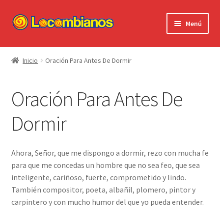
Ir
Ir
Menú
a
al
la
contenido
Expandi
Locombianos
navegación
el
Inicio
Oración Para Antes De Dormir
menú
Standup Shorts
hijo
Oración Para Antes De
El Chuzo
Dormir
Camisetas
Stickers
Ahora, Señor, que me dispongo a dormir, rezo con mucha fe
para que me concedas un hombre que no sea feo, que sea
Ayuda al Cliente
inteligente, cariñoso, fuerte, comprometido y lindo.
También compositor, poeta, albañil, plomero, pintor y
carpintero y con mucho humor del que yo pueda entender.