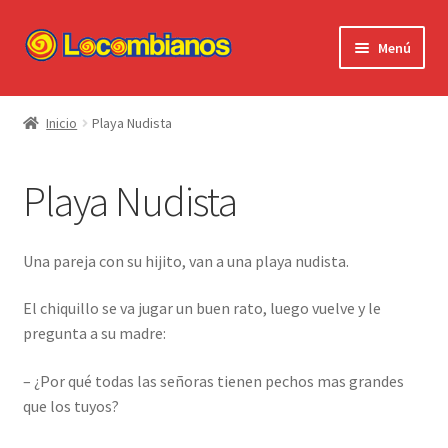
Ir
Ir
Menú
a
al
la
contenido
Expandi
Locombianos
navegación
el
Inicio
Playa Nudista
menú
Standup Shorts
hijo
Playa Nudista
El Chuzo
Camisetas
Una pareja con su hijito, van a una playa nudista.
Stickers
El chiquillo se va jugar un buen rato, luego vuelve y le
pregunta a su madre:
Ayuda al Cliente
– ¿Por qué todas las señoras tienen pechos mas grandes
que los tuyos?