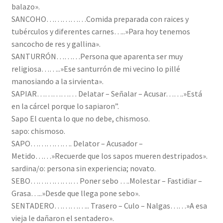
balazo».
SANCOHO……………Comida preparada con raices y
tubérculos y diferentes carnes…..»Para hoy tenemos
sancocho de res y gallina».
SANTURRÓN………Persona que aparenta ser muy
religiosa……..»Ese santurrón de mi vecino lo pillé
manosiando a la sirvienta».
SAPIAR…………… Delatar – Señalar – Acusar…….»Está
en la cárcel porque lo sapiaron”.
Sapo El cuenta lo que no debe, chismoso.
sapo: chismoso.
SAPO……………. Delator – Acusador –
Metido……»Recuerde que los sapos mueren destripados».
sardina/o: persona sin experiencia; novato.
SEBO……………… Poner sebo ….Molestar – Fastidiar –
Grasa…..»Desde que llega pone sebo».
SENTADERO………….. Trasero – Culo – Nalgas……»A esa
vieja le dañaron el sentadero».