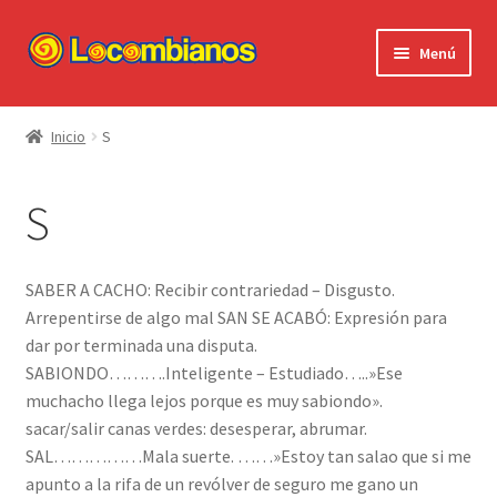
Ir
Ir
Menú
a
al
la
contenido
Expandi
Locombianos
navegación
el
Inicio
S
menú
Standup Shorts
hijo
S
El Chuzo
Camisetas
SABER A CACHO: Recibir contrariedad – Disgusto.
Arrepentirse de algo mal SAN SE ACABÓ: Expresión para
Stickers
dar por terminada una disputa.
SABIONDO……….Inteligente – Estudiado…..»Ese
Ayuda al Cliente
muchacho llega lejos porque es muy sabiondo».
sacar/salir canas verdes: desesperar, abrumar.
SAL……………Mala suerte. ……»Estoy tan salao que si me
apunto a la rifa de un revólver de seguro me gano un