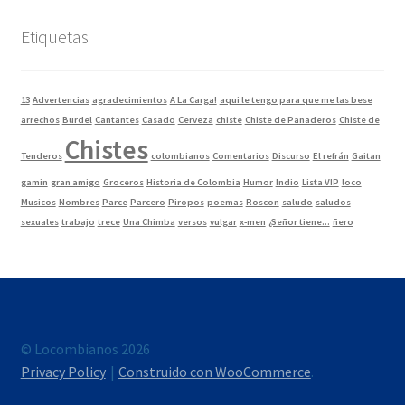
Etiquetas
13
Advertencias
agradecimientos
A La Carga!
aqui le tengo para que me las bese
arrechos
Burdel
Cantantes
Casado
Cerveza
chiste
Chiste de Panaderos
Chiste de
Chistes
Tenderos
colombianos
Comentarios
Discurso
El refrán
Gaitan
gamin
gran amigo
Groceros
Historia de Colombia
Humor
Indio
Lista VIP
loco
Musicos
Nombres
Parce
Parcero
Piropos
poemas
Roscon
saludo
saludos
sexuales
trabajo
trece
Una Chimba
versos
vulgar
x-men
¿Señor tiene...
ñero
© Locombianos 2026
Privacy Policy
Construido con WooCommerce
.