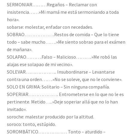
SERMONIAR………Regaños – Reclamar con
insistencia……»Mi mamá me está sermoniando a toda
hora».
sobarse: molestar, enfadar con necedades.
SOBRAO……………….Restos de comida – Que lo tiene
todo – sabe mucho…….»Me siento sobrao para el exámen
de mañana».
SOLAPAO……….Falso – Malicioso……….»Me robó las
alajas ese solapao de mi vecino».
SOLEVAR……………….. Insubordinarse – Levantarse
contra una orden…….»No se soleve, que no le conviene».
SOLO EN GRIMA: Solitario – Sin ninguna compañía.
SOPERIAR………………. Entrometerse en lo que no le es
pertinente. Metido…..»Deje soperiar allá que no lo han
invitado».
soroche: malestar producido por la altitud.
soroco: tonto, estúpido.
SOROMBÁTICO……………… Tonto – aturdido –