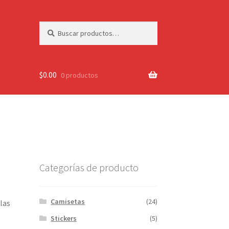
Buscar
Buscar
por:
$
0.00
0 productos
Categorías de producto
Camisetas
(24)
las
Stickers
(5)