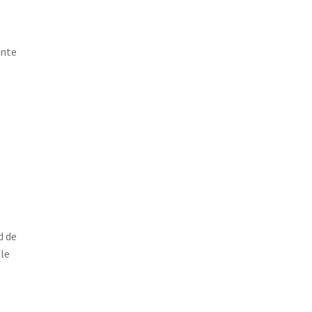
ente
d de
 le