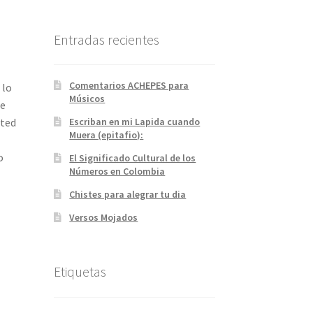
Entradas recientes
Comentarios ACHEPES para
 lo
Músicos
ue
sted
Escriban en mi Lapida cuando
Muera (epitafio):
o
El Significado Cultural de los
Números en Colombia
Chistes para alegrar tu dia
Versos Mojados
Etiquetas