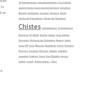
nsan
13
Advertencias
agradecimientos
A La Carga!
 lo
aqui le tengo para que me las bese
arrechos
d se
Burdel
Cantantes
Casado
Cerveza
chiste
Chiste de Panaderos
Chiste de Tenderos
Chistes
colombianos
Comentarios
Discurso
El refrán
Gaitan
gamin
gran amigo
Groceros
Historia de Colombia
Humor
Indio
Lista VIP
loco
Musicos
Nombres
Parce
Parcero
Piropos
poemas
Roscon
saludo
saludos
sexuales
trabajo
trece
Una Chimba
versos
vulgar
x-men
¿Señor tiene...
ñero
to
a