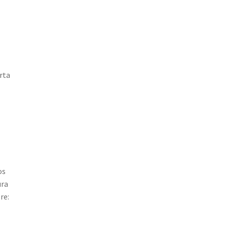
rta
os
ura
re: