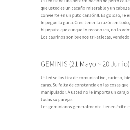
Usted tiene una determinación de perro calle
que usted es un tacaño miserable y un cabeza d
convierte en un puto cansón!!. Es goloso, le 
le pegue la gana. Cree tener la razón en todo
hijueputa que aunque lo reconozca, no lo admi
Los taurinos son buenos tri-atletas, vendedo
GEMINIS (21 Mayo ~ 20 Junio)
Usted se las tira de comunicativo, curioso, bi
caras. Su falta de constancia en las cosas qu
manipulador. A usted no le importa un carajo 
todas su parejas.
Los geminianos generalmente tienen éxito en la