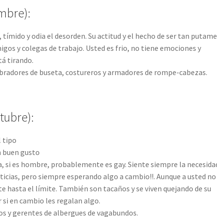
mbre):
o, tímido y odia el desorden. Su actitud y el hecho de ser tan putam
igos y colegas de trabajo. Usted es frio, no tiene emociones y
á tirando.
bradores de buseta, costureros y armadores de rompe-cabezas.
tubre):
l tipo
on buen gusto
, si es hombre, probablemente es gay. Siente siempre la necesida
sticias, pero siempre esperando algo a cambio!!. Aunque a usted no
nte hasta el límite. También son tacaños y se viven quejando de su
r si en cambio les regalan algo.
os y gerentes de albergues de vagabundos.