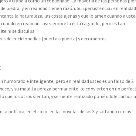
jero y trabaja como un condenado. La mayoría de las personas pie
e piedra, y en realidad tienen razón. Su «persistencia» en realidad
encanta la naturaleza, las cosas ajenas y que lo amen cuando a uste
, cuando en realidad casi siempre la está cagando, pero es tan
te ni se disculpa.
res de enciclopedias (puerta a puerta) y decoradores.
:
en humorado e inteligente, pero en realidad usted es un falso de 2
e hace, y su maldita pereza permanente, lo convierten en un perfec
lo que los otros sientan, y se siente realizado poniéndole cachos 
 política, en el circo, en las novelas de las 8 y saltando cercas.