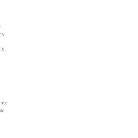
u
er,
 lo
ante
 de