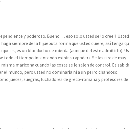
ependiente y poderoso. Bueno … eso solo usted se lo cree!!. Usted
 haga siempre de la hijueputa forma que usted quiere, así tenga q
 lo que es, es un blanducho de mierda (aunque deteste admitirlo). U
se todo el tiempo intentando exibir su «poder». Se las tira de muy
 misma maricona cuando las cosas se le salen de control. Es sabid
nar el mundo, pero usted no dominaría ni a un perro chandoso.
omo jueces, suegras, luchadores de greco-romana y profesores de