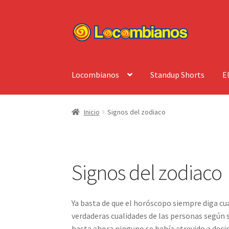
Ir
Ir
a
al
la
contenido
navegación
Locombianos
Standup Shorts
E
Inicio
Signos del zodiaco
Signos del zodiaco
Ya basta de que el horóscopo siempre diga cual
verdaderas cualidades de las personas según 
hasta ahora ninguno se había atrevido a decir