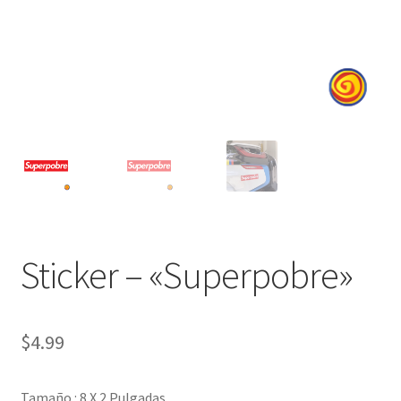
Sticker – «Superpobre»
$
4.99
Tamaño : 8 X 2 Pulgadas