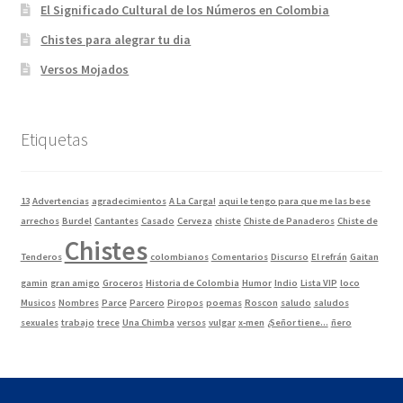
El Significado Cultural de los Números en Colombia
Chistes para alegrar tu dia
Versos Mojados
Etiquetas
13
Advertencias
agradecimientos
A La Carga!
aqui le tengo para que me las bese
arrechos
Burdel
Cantantes
Casado
Cerveza
chiste
Chiste de Panaderos
Chiste de
Chistes
Tenderos
colombianos
Comentarios
Discurso
El refrán
Gaitan
gamin
gran amigo
Groceros
Historia de Colombia
Humor
Indio
Lista VIP
loco
Musicos
Nombres
Parce
Parcero
Piropos
poemas
Roscon
saludo
saludos
sexuales
trabajo
trece
Una Chimba
versos
vulgar
x-men
¿Señor tiene...
ñero