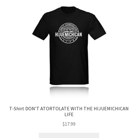
Las
opciones
se
pueden
elegir
en
la
página
de
producto
T-Shirt DON’T ATORTOLATE WITH THE HIJUEMICHICAN
LIFE
$
17.99
Este