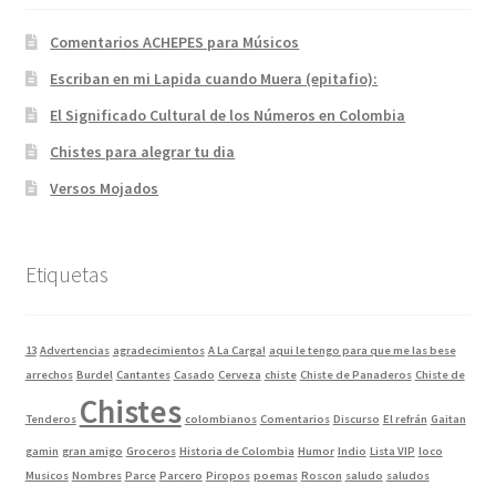
Comentarios ACHEPES para Músicos
Escriban en mi Lapida cuando Muera (epitafio):
El Significado Cultural de los Números en Colombia
Chistes para alegrar tu dia
Versos Mojados
Etiquetas
13
Advertencias
agradecimientos
A La Carga!
aqui le tengo para que me las bese
arrechos
Burdel
Cantantes
Casado
Cerveza
chiste
Chiste de Panaderos
Chiste de
Chistes
Tenderos
colombianos
Comentarios
Discurso
El refrán
Gaitan
gamin
gran amigo
Groceros
Historia de Colombia
Humor
Indio
Lista VIP
loco
Musicos
Nombres
Parce
Parcero
Piropos
poemas
Roscon
saludo
saludos