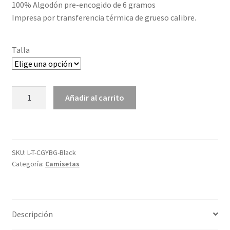
100% Algodón pre-encogido de 6 gramos
Impresa por transferencia térmica de grueso calibre.
Talla
T-
Añadir al carrito
SHIRT
CHUPE
GUADALUPE
Y
SKU:
L-T-CGYBG-Black
BEBA
Categoría:
Camisetas
GENOVEVA
cantidad
Descripción