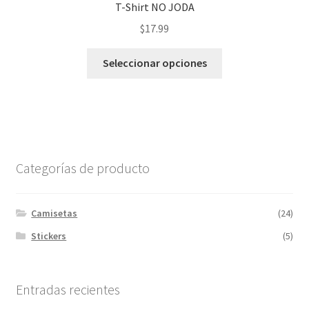
T-Shirt NO JODA
$
17.99
Este
Seleccionar opciones
producto
tiene
múltiples
variantes.
Las
opciones
Categorías de producto
se
pueden
elegir
Camisetas
(24)
en
Stickers
(5)
la
página
de
Entradas recientes
producto