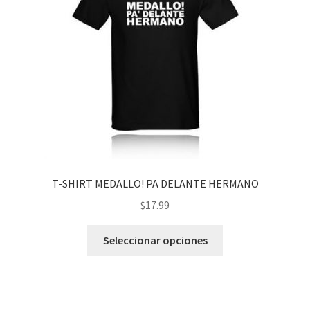
T-SHIRT MEDALLO! PA DELANTE HERMANO
$
17.99
Este
Seleccionar opciones
producto
tiene
múltiples
variantes.