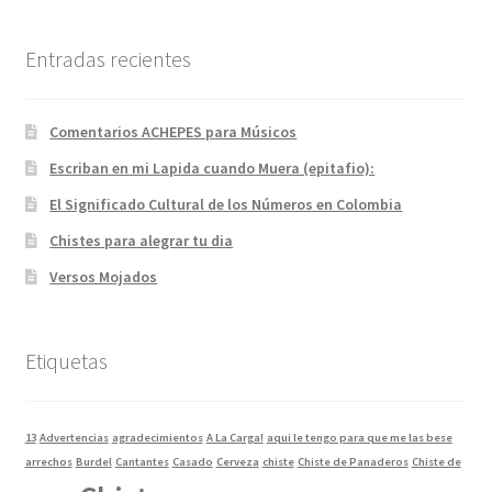
Entradas recientes
Comentarios ACHEPES para Músicos
Escriban en mi Lapida cuando Muera (epitafio):
El Significado Cultural de los Números en Colombia
Chistes para alegrar tu dia
Versos Mojados
Etiquetas
13
Advertencias
agradecimientos
A La Carga!
aqui le tengo para que me las bese
arrechos
Burdel
Cantantes
Casado
Cerveza
chiste
Chiste de Panaderos
Chiste de