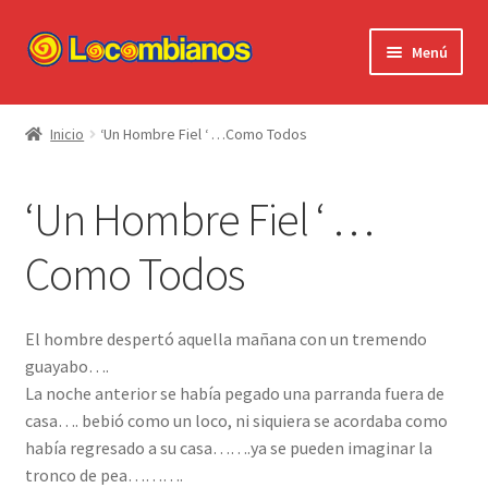
Ir
Ir
Menú
a
al
la
contenido
Expandi
Locombianos
navegación
el
Inicio
‘Un Hombre Fiel ‘ …Como Todos
menú
Standup Shorts
hijo
‘Un Hombre Fiel ‘ …
El Chuzo
Como Todos
Camisetas
Stickers
El hombre despertó aquella mañana con un tremendo
guayabo….
Ayuda al Cliente
La noche anterior se había pegado una parranda fuera de
casa…. bebió como un loco, ni siquiera se acordaba como
había regresado a su casa…….ya se pueden imaginar la
tronco de pea……….