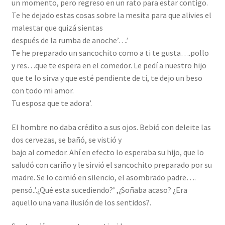
un momento, pero regreso en un rato para estar contigo.
Te he dejado estas cosas sobre la mesita para que alivies el
malestar que quizá sientas
después de la rumba de anoche’….’
Te he preparado un sancochito como a ti te gusta….pollo
y res…que te espera en el comedor. Le pedí a nuestro hijo
que te lo sirva y que esté pendiente de ti, te dejo un beso
con todo mi amor.
Tu esposa que te adora’.
El hombre no daba crédito a sus ojos. Bebió con deleite las
dos cervezas, se bañó, se vistió y
bajo al comedor. Ahí en efecto lo esperaba su hijo, que lo
saludó con cariño y le sirvió el sancochito preparado por su
madre. Se lo comió en silencio, el asombrado padre….
pensó..’.¿Qué esta sucediendo?’ ,¿Soñaba acaso? ¿Era
aquello una vana ilusión de los sentidos?.