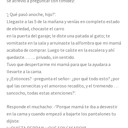
Se atrevió a preguntar con timidez:
‘¿ Qué pasó anoche, hijo?’.
Llegaste a las 5 de la mañana y venías en completo estado
de ebriedad, chocaste el carro
en la puerta del garaje; le diste una patada al gato; te
vomitaste en la sala y arruinaste la alfombra que mi mamá
acababa de comprar. Luego te caíste en la escalera y ahí
quedaste…….. privado, sin sentido.
Tuvo que despertarme mi mamá para que la ayudara a
llevarte a la cama.
y ¿Entonces? -pregunta el señor- ¿por qué todo esto? ¿por
qué las cervecitas y el amoroso recadito, y el tremendo …
sancocho, todas estas atenciones?’.
Responde el muchacho: -‘Porque mamá te iba a desvestir
en la cama y cuando empezó a bajarte los pantalones tu
dijiste:
‘¡¡¡QUIETA PERRA!!! ¡¡¡QUE SOY CASADO!!!’.