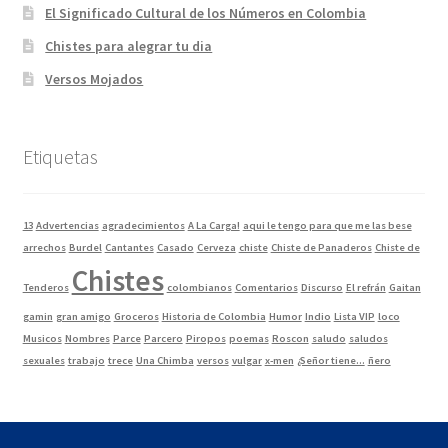
El Significado Cultural de los Números en Colombia
Chistes para alegrar tu dia
Versos Mojados
Etiquetas
13
Advertencias
agradecimientos
A La Carga!
aqui le tengo para que me las bese
arrechos
Burdel
Cantantes
Casado
Cerveza
chiste
Chiste de Panaderos
Chiste de
Chistes
Tenderos
colombianos
Comentarios
Discurso
El refrán
Gaitan
gamin
gran amigo
Groceros
Historia de Colombia
Humor
Indio
Lista VIP
loco
Musicos
Nombres
Parce
Parcero
Piropos
poemas
Roscon
saludo
saludos
sexuales
trabajo
trece
Una Chimba
versos
vulgar
x-men
¿Señor tiene...
ñero