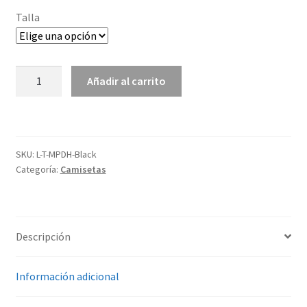
Talla
T-
Añadir al carrito
SHIRT
MEDALLO!
PA
DELANTE
SKU:
L-T-MPDH-Black
HERMANO
Categoría:
Camisetas
cantidad
Descripción
Información adicional