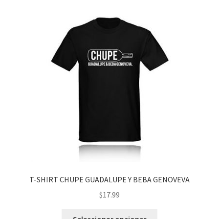
variantes.
Las
opciones
se
pueden
elegir
en
la
página
de
producto
T-SHIRT CHUPE GUADALUPE Y BEBA GENOVEVA
$
17.99
Este