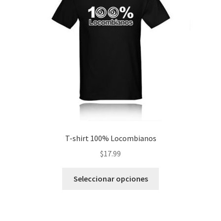
pueden
elegir
en
la
página
de
producto
T-shirt 100% Locombianos
$
17.99
Este
Seleccionar opciones
producto
tiene
múltiples