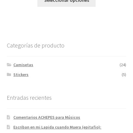
Seleccionar opciones
producto
tiene
múltiples
variantes.
Las
opciones
Categorías de producto
se
pueden
elegir
Camisetas
(24)
en
Stickers
(5)
la
página
de
Entradas recientes
producto
Comentarios ACHEPES para Músicos
Escriban en mi Lapida cuando Muera (epitafio):