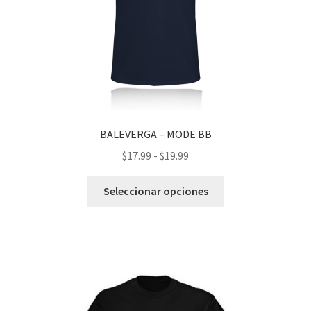
BALEVERGA – MODE BB
Rango
$
17.99
-
$
19.99
de
Este
precios:
Seleccionar opciones
producto
desde
tiene
$17.99
múltiples
hasta
variantes.
$19.99
Las
opciones
se