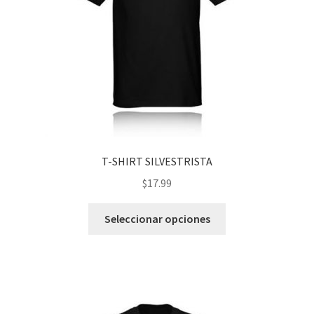
en
la
página
de
producto
T-SHIRT SILVESTRISTA
$
17.99
Este
Seleccionar opciones
producto
tiene
múltiples
variantes.
Las