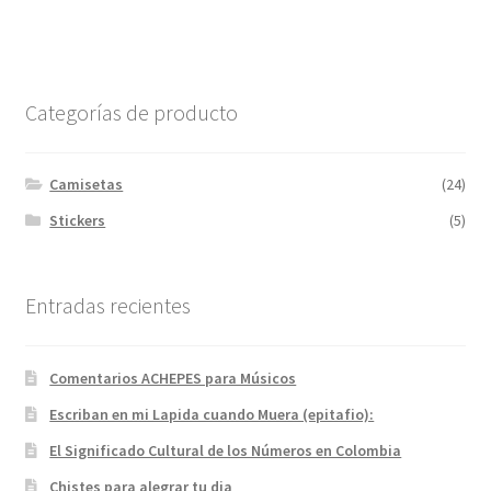
múltiples
variantes.
Las
opciones
Categorías de producto
se
pueden
elegir
Camisetas
(24)
en
Stickers
(5)
la
página
de
Entradas recientes
producto
Comentarios ACHEPES para Músicos
Escriban en mi Lapida cuando Muera (epitafio):
El Significado Cultural de los Números en Colombia
Chistes para alegrar tu dia