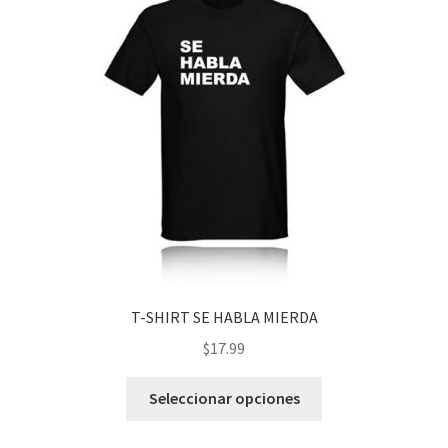
opciones
se
pueden
elegir
en
la
página
de
producto
T-SHIRT SE HABLA MIERDA
$
17.99
Este
Seleccionar opciones
producto
tiene