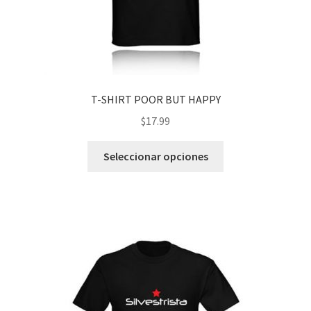
T-SHIRT POOR BUT HAPPY
$
17.99
Este
Seleccionar opciones
producto
tiene
múltiples
variantes.
Las
opciones
se
pueden
elegir