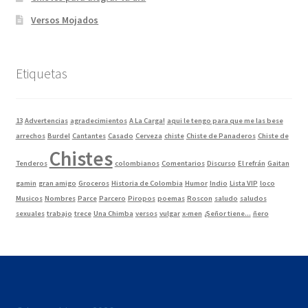
Versos Mojados
Etiquetas
13
Advertencias
agradecimientos
A La Carga!
aqui le tengo para que me las bese
arrechos
Burdel
Cantantes
Casado
Cerveza
chiste
Chiste de Panaderos
Chiste de
Chistes
Tenderos
colombianos
Comentarios
Discurso
El refrán
Gaitan
gamin
gran amigo
Groceros
Historia de Colombia
Humor
Indio
Lista VIP
loco
Musicos
Nombres
Parce
Parcero
Piropos
poemas
Roscon
saludo
saludos
sexuales
trabajo
trece
Una Chimba
versos
vulgar
x-men
¿Señor tiene...
ñero